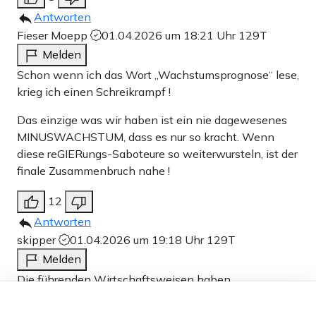
Antworten
Fieser Moepp
01.04.2026 um 18:21 Uhr
129T
Melden
Schon wenn ich das Wort „Wachstumsprognose“ lese,
krieg ich einen Schreikrampf !
Das einzige was wir haben ist ein nie dagewesenes
MINUSWACHSTUM, dass es nur so kracht. Wenn
diese reGIERungs-Saboteure so weiterwursteln, ist der
finale Zusammenbruch nahe !
12
Antworten
skipper
01.04.2026 um 19:18 Uhr
129T
Melden
Die führenden Wirtschaftsweisen haben
Dieser Artikel ist kostenlos für alle –
vorausgesagt wir werden in Deutschland kein
dank
Freunden von Apollo News »
Wirtschaftswachstum mehr haben. Sie sagen null