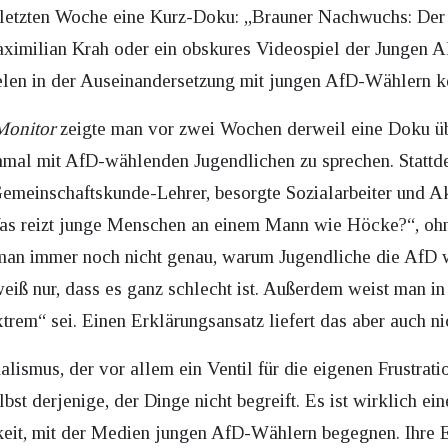
r letzten Woche eine Kurz-Doku: „Brauner Nachwuchs: Der 
ximilian Krah oder ein obskures Videospiel der Jungen A
ielen in der Auseinandersetzung mit jungen AfD-Wählern k
Monitor
zeigte man vor zwei Wochen derweil eine Doku ü
inmal mit AfD-wählenden Jugendlichen zu sprechen. Statt
Gemeinschaftskunde-Lehrer, besorgte Sozialarbeiter und Ak
Was reizt junge Menschen an einem Mann wie Höcke?“, oh
 man immer noch nicht genau, warum Jugendliche die AfD 
eiß nur, dass es ganz schlecht ist. Außerdem weist man i
trem“ sei. Einen Erklärungsansatz liefert das aber auch ni
alismus, der vor allem ein Ventil für die eigenen Frustrati
bst derjenige, der Dinge nicht begreift. Es ist wirklich e
keit, mit der Medien jungen AfD-Wählern begegnen. Ihre Ex