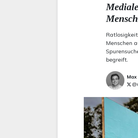
Mediale
Mensch
Ratlosigkei
Menschen au
Spurensuche
begreift.
Max
@m