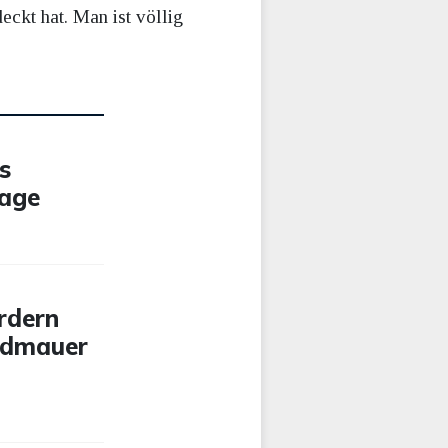
deckt hat. Man ist völlig
s
rage
rdern
ndmauer