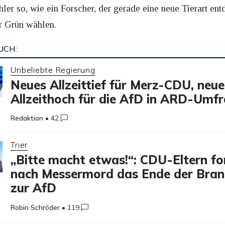
ler so, wie ein Forscher, der gerade eine neue Tierart ent
hr Grün wählen.
UCH:
Unbeliebte Regierung
Neues Allzeittief für Merz-CDU, neue
Allzeithoch für die AfD in ARD-Umf
Redaktion
•
42
Trier
„Bitte macht etwas!“: CDU-Eltern fo
nach Messermord das Ende der Bra
zur AfD
Robin Schröder
•
119