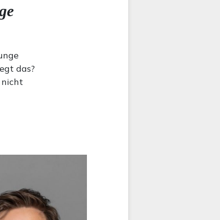
ge
junge
egt das?
 nicht