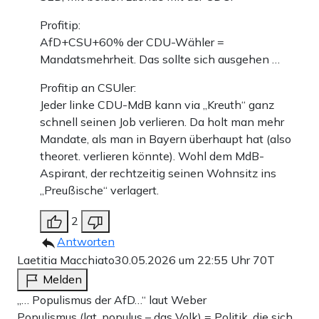
Profitip:
AfD+CSU+60% der CDU-Wähler =
Mandatsmehrheit. Das sollte sich ausgehen …
Profitip an CSUler:
Jeder linke CDU-MdB kann via „Kreuth“ ganz
schnell seinen Job verlieren. Da holt man mehr
Mandate, als man in Bayern überhaupt hat (also
theoret. verlieren könnte). Wohl dem MdB-
Aspirant, der rechtzeitig seinen Wohnsitz ins
„Preußische“ verlagert.
2
Antworten
Laetitia Macchiato
30.05.2026 um 22:55 Uhr
70T
Melden
„… Populismus der AfD…“ laut Weber
Populismus (lat. populus – das Volk) = Politik, die sich