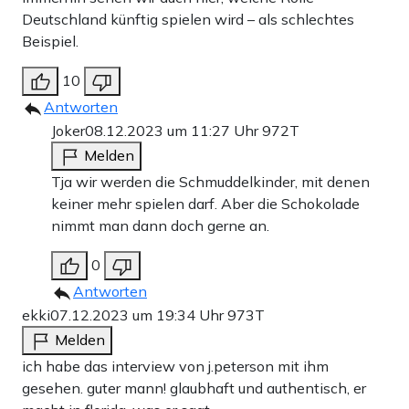
unzureichende Unterstützung von solchen Gesetzen,
Deutschland künftig spielen wird – als schlechtes
worauf der Gouverneur nur lachend antwortete: „Ich habe
Beispiel.
in Florida ein Bathroom Law unterschrieben, das stimmt
10
also offensichtlich nicht.“ Zudem habe der Bundesstaat
Antworten
unter seiner Führung Geschlechtsumwandlungen für
Joker
08.12.2023 um 11:27 Uhr
972T
Minderjährige verboten.
Melden
Tja wir werden die Schmuddelkinder, mit denen
keiner mehr spielen darf. Aber die Schokolade
Werbung
nimmt man dann doch gerne an.
0
Antworten
ekki
07.12.2023 um 19:34 Uhr
973T
Melden
ich habe das interview von j.peterson mit ihm
gesehen. guter mann! glaubhaft und authentisch, er