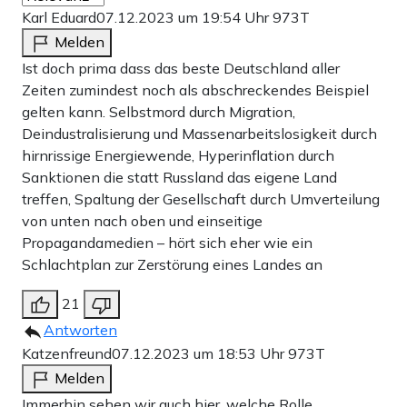
kürzliches Interview, wo Haley bei einer Frage zu
Karl Eduard
07.12.2023 um 19:54 Uhr
973T
Geschlechtsumwandlungen von 12-Jährigen antwortete:
Melden
„Das Gesetz sollte sich raushalten“ – nur um dann später
Ist doch prima dass das beste Deutschland aller
Zeiten zumindest noch als abschreckendes Beispiel
zu sagen, „dauerhafte“ Geschlechtsänderungen dürfe es
gelten kann. Selbstmord durch Migration,
erst ab 18 geben.
Deindustralisierung und Massenarbeitslosigkeit durch
hirnrissige Energiewende, Hyperinflation durch
Dafür und um ihre unklare Haltung zu um „Bathroom
Sanktionen die statt Russland das eigene Land
Laws“ (zu dt. etwa „Toiletten-Gesetze“), die
treffen, Spaltung der Gesellschaft durch Umverteilung
von unten nach oben und einseitige
vorschreiben, dass biologische Männer, auch wenn sie
Propagandamedien – hört sich eher wie ein
sich anders identifizieren, keinen Zutritt zu Frauentoiletten
Schlachtplan zur Zerstörung eines Landes an
haben, und mit denen Haley in ihrer Zeit als
21
Landespolitikerin in South Carolina zu tun hatte, bekam
Antworten
sie Feuer von DeSantis.
Katzenfreund
07.12.2023 um 18:53 Uhr
973T
Melden
Den wiederum attackierte sie dann für seine vermeintlich
Immerhin sehen wir auch hier, welche Rolle