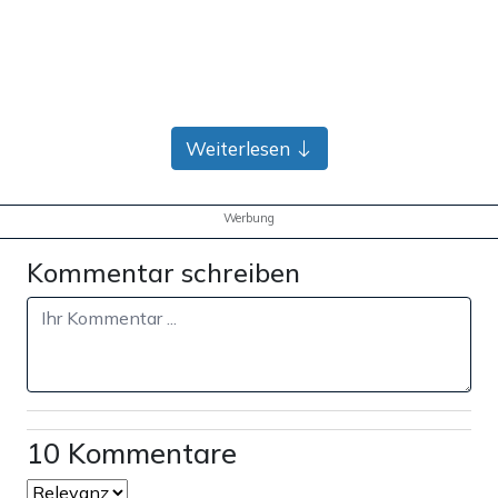
Weiterlesen
Werbung
Kommentar schreiben
DeSantis Regierungserfolge sind
seine Trumpfkarte
DeSantis, der sich – abgesehen von Anti-Lockdown-
Politik – wohl mit nichts anderem so einen Namen
gemacht hat, wie dem Kampf gegen woke Ideologie,
10 Kommentare
schoss auch hier gegen Haley. Konkret ging es um ein