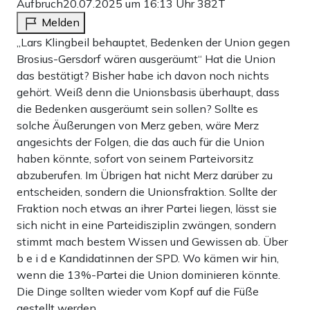
Aufbruch
20.07.2025 um 16:13 Uhr
382T
Melden
„Lars Klingbeil behauptet, Bedenken der Union gegen
Brosius-Gersdorf wären ausgeräumt“ Hat die Union
das bestätigt? Bisher habe ich davon noch nichts
gehört. Weiß denn die Unionsbasis überhaupt, dass
die Bedenken ausgeräumt sein sollen? Sollte es
solche Äußerungen von Merz geben, wäre Merz
angesichts der Folgen, die das auch für die Union
haben könnte, sofort von seinem Parteivorsitz
abzuberufen. Im Übrigen hat nicht Merz darüber zu
entscheiden, sondern die Unionsfraktion. Sollte der
Fraktion noch etwas an ihrer Partei liegen, lässt sie
sich nicht in eine Parteidisziplin zwängen, sondern
stimmt mach bestem Wissen und Gewissen ab. Über
b e i d e Kandidatinnen der SPD. Wo kämen wir hin,
wenn die 13%-Partei die Union dominieren könnte.
Die Dinge sollten wieder vom Kopf auf die Füße
gestellt werden.