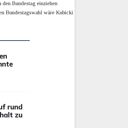
in den Bundestag einziehen
sten Bundestagswahl wäre Kubicki
gen
nnte
uf rund
halt zu