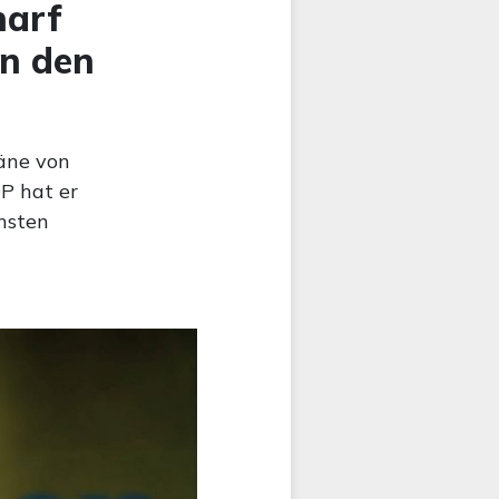
harf
in den
läne von
P hat er
hsten