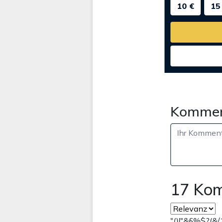
10 €
15
Kommen
17 Ko
"()!"&§%$?(&/