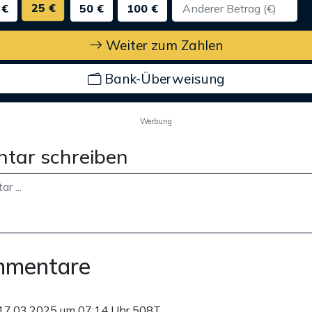
25 €
 €
50 €
100 €
Weiter zum Zahlen
Bank-Überweisung
Werbung
tar schreiben
mmentare
17.03.2025 um 07:14 Uhr
508T