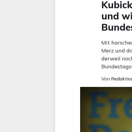
Kubick
und wi
Bunde
Mit harsche
Merz und da
derweil noc
Bundestagsw
Von
Redaktio