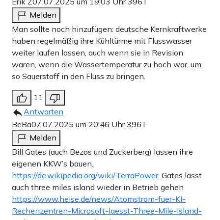
Erik Z
07.07.2025 um 19:03 Uhr
396T
Melden
Man sollte noch hinzufügen: deutsche Kernkraftwerke
haben regelmäßig ihre Kühltürme mit Flusswasser
weiter laufen lassen, auch wenn sie in Revision
waren, wenn die Wassertemperatur zu hoch war, um
so Sauerstoff in den Fluss zu bringen.
11
Antworten
BeBa
07.07.2025 um 20:46 Uhr
396T
Melden
Bill Gates (auch Bezos und Zuckerberg) lassen ihre
eigenen KKW’s bauen.
https://de.wikipedia.org/wiki/TerraPower
. Gates lässt
auch three miles island wieder in Betrieb gehen
https://www.heise.de/news/Atomstrom-fuer-KI-
Rechenzentren-Microsoft-laesst-Three-Mile-Island-