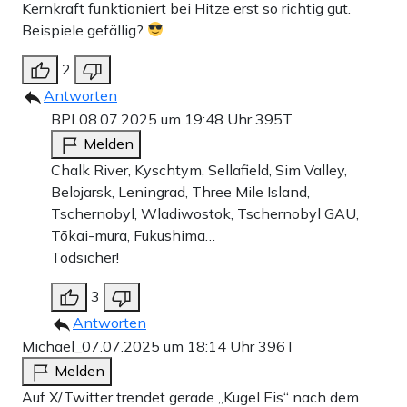
Kernkraft funktioniert bei Hitze erst so richtig gut.
Beispiele gefällig?
2
Antworten
BPL
08.07.2025 um 19:48 Uhr
395T
Melden
Chalk River, Kyschtym, Sellafield, Sim Valley,
Belojarsk, Leningrad, Three Mile Island,
Tschernobyl, Wladiwostok, Tschernobyl GAU,
Tōkai-mura, Fukushima…
Todsicher!
3
Antworten
Michael_
07.07.2025 um 18:14 Uhr
396T
Melden
Auf X/Twitter trendet gerade „Kugel Eis“ nach dem