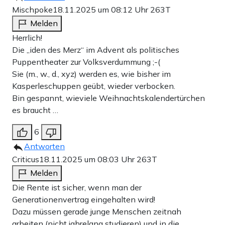
Mischpoke
18.11.2025 um 08:12 Uhr
263T
Melden
Herrlich!
Die „iden des Merz“ im Advent als politisches
Puppentheater zur Volksverdummung ;-(
Sie (m., w., d., xyz) werden es, wie bisher im
Kasperleschuppen geübt, wieder verbocken.
Bin gespannt, wieviele Weihnachtskalendertürchen
es braucht …
6
Antworten
Criticus
18.11.2025 um 08:03 Uhr
263T
Melden
Die Rente ist sicher, wenn man der
Generationenvertrag eingehalten wird!
Dazu müssen gerade junge Menschen zeitnah
arbeiten (nicht jahrelang studieren) und in die