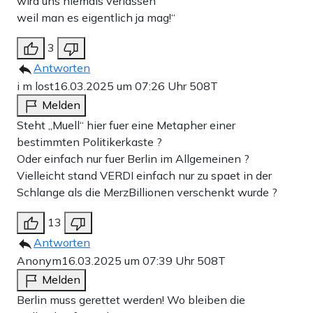
wird uns niemals verlassen
weil man es eigentlich ja mag!“
Einmalig
Monatlich
3
Antworten
Apollo News unterstützen
i m lost
16.03.2025 um 07:26 Uhr
508T
Zahlungsoptionen:
Pay
Pay
Melden
Steht „Muell“ hier fuer eine Metapher einer
25 €
10 €
15 €
50 €
100 €
bestimmten Politikerkaste ?
Oder einfach nur fuer Berlin im Allgemeinen ?
Vielleicht stand VERDI einfach nur zu spaet in der
Schlange als die MerzBillionen verschenkt wurde ?
Weiter zum Zahlen
13
Bank-Überweisung
Antworten
Anonym
16.03.2025 um 07:39 Uhr
508T
Melden
Berlin muss gerettet werden! Wo bleiben die