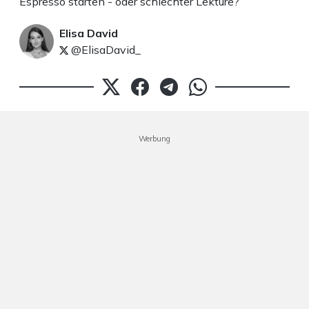
Espresso starten - oder schlechter Lektüre?
Elisa David
@ElisaDavid_
Werbung