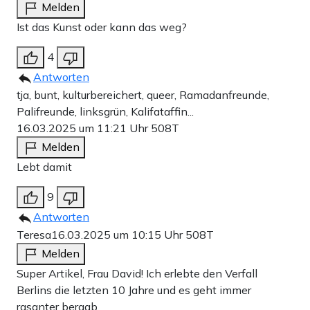
Melden
immer weiter eskalierenden hypersexualisierten Sprüchen,
Ist das Kunst oder kann das weg?
beschmiert alles mit Farbe und stellt dann seine Werke
4
gegen die Fahrradständer aus. Zwischendurch sind auch
Antworten
politische Botschaften gegen Musk und Trump und
tja, bunt, kulturbereichert, queer, Ramadanfreunde,
irgendeine unverständliche Fixierung hat er auch noch auf
Palifreunde, linksgrün, Kalifataffin...
16.03.2025 um 11:21 Uhr
508T
Ikea. Seit der Müll in Berlin nicht mehr abgeholt wird, hat
Melden
er offenbar Auftrieb, denn seine Ausstellung wird immer
Lebt damit
größer.
9
Antworten
Niemand stört sich da so wirklich dran. Man hat
Teresa
16.03.2025 um 10:15 Uhr
508T
jedenfalls noch nicht gesehen, dass er mal des Platzes
Melden
verwiesen wird. Touristen schauen sich die „Kunst“
Super Artikel, Frau David! Ich erlebte den Verfall
angeregt an und philosophieren, was der Künstler mit „Be
Berlins die letzten 10 Jahre und es geht immer
rasanter bergab.
my cumslut“ wohl gemeint hat. Ich finde diese Sprüche