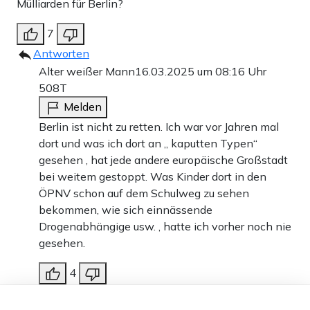
Mülliarden für Berlin?
7
Antworten
Alter weißer Mann
16.03.2025 um 08:16 Uhr
508T
Melden
Berlin ist nicht zu retten. Ich war vor Jahren mal
dort und was ich dort an „ kaputten Typen“
gesehen , hat jede andere europäische Großstadt
bei weitem gestoppt. Was Kinder dort in den
ÖPNV schon auf dem Schulweg zu sehen
bekommen, wie sich einnässende
Drogenabhängige usw. , hatte ich vorher noch nie
gesehen.
4
Antworten
Dieser Artikel ist kostenlos für alle –