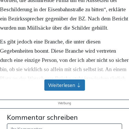
worden, die ausführende Firma um ein Aussetzen der
Beschilderung in der Eisenbahnstraße zu bitten“, erklärte
ein Bezirkssprecher gegenüber der BZ. Nach dem Bericht
wurden nun Müllsäcke über die Schilder gehüllt.
Es gibt jedoch eine Branche, die unter diesen
Gegebenheiten boomt. Diese Branche wird vertreten
durch eine einzige Person, von der ich aber nicht so sicher
bin, ob sie wirklich so allein mit sich selbst ist. An einem
Platz an der Warschauer Brücke steht inzwischen täglich
Weiterlesen
ein hagerer Mann, der sich offenbar als Müllkünstler
versteht. Früher tauchten seine Werke nur sporadisch auf.
Werbung
Sein Durchbruch und erstes Werk: Ein alter Koffer, auf
dem die gedeckte Forderung „Blowjobs for the
Kommentar schreiben
homeless!“ mit Farbe gepinselt worden war.