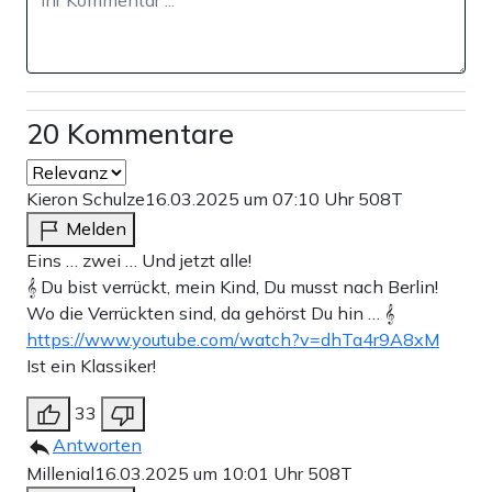
Werbung
20 Kommentare
Kieron Schulze
16.03.2025 um 07:10 Uhr
508T
Melden
Eins … zwei … Und jetzt alle!
𝄞 Du bist verrückt, mein Kind, Du musst nach Berlin!
Wo die Verrückten sind, da gehörst Du hin … 𝄞
https://www.youtube.com/watch?v=dhTa4r9A8xM
Ist ein Klassiker!
Immer wieder tauchte Müll mit solchen Sprüchen oder
33
Peniszeichnungen auf, bis er dazu überging, eine Galerie
Antworten
und ein Atelier auf dem Platz zu eröffnen. Mit Farbe und
Millenial
16.03.2025 um 10:01 Uhr
508T
bergeweise Müll kreuzt er dann auf, bemalt alles mit