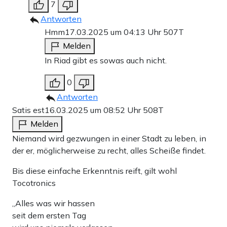
7
leben, das ist eine eigene minderbemittelte Spezies –
Antworten
denkt man sich wohl.
Hmm
17.03.2025 um 04:13 Uhr
507T
Melden
Wenn man sich von dieser unangenehmen örtlichen Lage
In Riad gibt es sowas auch nicht.
ablenken will und ins Regierungsviertel schaut, entkommt
man der Themenwoche aber auch nicht so wirklich. Böse,
0
Antworten
niederträchtige Zungen, mit denen ich mich natürlich nicht
Satis est
16.03.2025 um 08:52 Uhr
508T
gemein machen will, bezeichnen die Einigung über das
Melden
Sondervermögen auch als Müll, manche sogar als
Niemand wird gezwungen in einer Stadt zu leben, in
Sondermüll. Eins ist klar, die Folgen werden uns wohl
der er, möglicherweise zu recht, alles Scheiße findet.
ungefähr genauso lange verfolgen, wie es dauert, bis eine
Bis diese einfache Erkenntnis reift, gilt wohl
Plastiktüte zersetzt ist.
Tocotronics
„Alles was wir hassen
Teilen:
seit dem ersten Tag
Zu den Kommentaren (20)