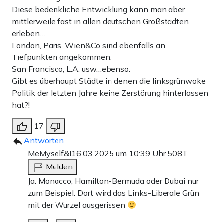
Diese bedenkliche Entwicklung kann man aber
offen gestanden besorgniserregend, wenn man ihn dazu
mittlerweile fast in allen deutschen Großstädten
sieht, hat man auch kein großes Vertrauen in eine
erleben…
London, Paris, Wien&Co sind ebenfalls an
psychologische Festigkeit. Doch die linken Botschaften
Tiefpunkten angekommen.
gleichen das für die Passanten wohl aus. „Dit is halt
San Francisco, L.A. usw…ebenso.
Berlin“. Wie sich die Touristen so gerne sagen: „Das
Gibt es überhaupt Städte in denen die linksgrünwoke
Politik der letzten Jahre keine Zerstörung hinterlassen
muss man einfach lieben.“
hat?!
Berlin ist eine Freiluftfreakshow und es finden sich immer
17
noch Leute, die Urlaubstage und Geld aufwenden, um
Antworten
herzukommen und nicht etwa den Bundestag, die Mauer
MeMyself&I
16.03.2025 um 10:39 Uhr
508T
oder die Museumsinsel anzuschauen und den Dreck und
Melden
Ja. Monacco, Hamilton-Bermuda oder Dubai nur
den Gestank so gut es geht zu ignorieren, sondern gerade
zum Beispiel. Dort wird das Links-Liberale Grün
um sich diese Junkie-Kuriositäten anzuschauen. Den
mit der Wurzel ausgerissen
Berlinern muss man einfach verzeihen, dass sie im Müll