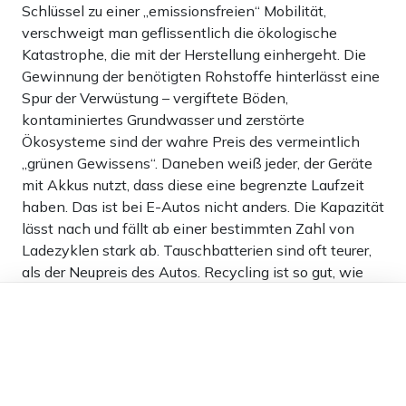
Schlüssel zu einer „emissionsfreien“ Mobilität,
verschweigt man geflissentlich die ökologische
Katastrophe, die mit der Herstellung einhergeht. Die
Gewinnung der benötigten Rohstoffe hinterlässt eine
Spur der Verwüstung – vergiftete Böden,
kontaminiertes Grundwasser und zerstörte
Ökosysteme sind der wahre Preis des vermeintlich
„grünen Gewissens“. Daneben weiß jeder, der Geräte
mit Akkus nutzt, dass diese eine begrenzte Laufzeit
haben. Das ist bei E-Autos nicht anders. Die Kapazität
lässt nach und fällt ab einer bestimmten Zahl von
Ladezyklen stark ab. Tauschbatterien sind oft teurer,
als der Neupreis des Autos. Recycling ist so gut, wie
unmöglich. – Alles voll Öko, ne?!
Dieser Artikel ist kostenlos für alle –
dank
Freunden von Apollo News »
25
Antworten
mutzel-LE
03.11.2024 um 18:53 Uhr
642T