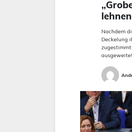
„Grobe
lehnen
Nachdem die
Deckelung i
zugestimmt 
ausgeweitet
Andr