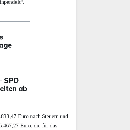
inpendelt“.
s
rage
 – SPD
Zeiten ab
.833,47 Euro nach Steuern und
.467,27 Euro, die für das