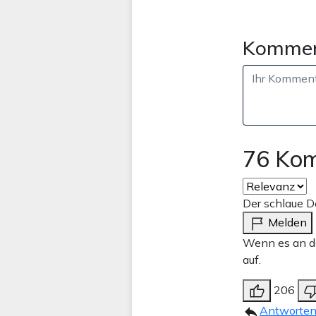
Kommen
76 Ko
Der schlaue D
Melden
Wenn es an de
auf.
206
Antworte