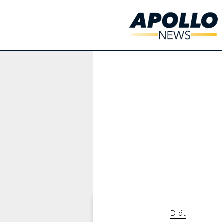
Werbung:
Diät