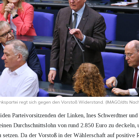
inkspartei regt sich gegen den Vorstoß Widerstand. (IMAGO/dts Nac
eiden Parteivorsitzenden der Linken, Ines Schwerdtner und 
 einen Durchschnittslohn von rund 2.850 Euro zu deckeln, 
setzen. Da der Vorstoß in der Wählerschaft auf positive R