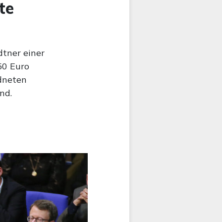
te
tner einer
50 Euro
dneten
nd.