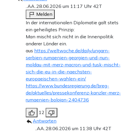
..AA..
28.06.2026 um 11:17 Uhr
42T
Melden
In der internationalen Diplomatie galt stets
ein geheiligtes Prinzip:
Man mischt sich nicht in die Innenpolitik
anderer Länder ein.
aus
https://weltwoche.de/daily/ungarn-
serbien-rumaenien-georgien-und-nun-
moldau-mit-merz-macron-und-tusk-mischt-
sich-die-eu-in-die-naechsten-
europaeischen-wahlen-ein/
https://www.bundesregierung.de/breg-
de/aktuelles/pressekonferenz-kanzler-merz-
rumaenien-bolojan-2404736
12
Antworten
..AA..
28.06.2026 um 11:38 Uhr
42T