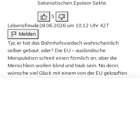
Satanistischen Epstein Sekte.
5
Lebensfreude
28.06.2026 um 10:12 Uhr
42T
Melden
Tja, er hat das Bahnhofsvordach wahrscheinlich
selber gebaut, oder? Die EU – ausländische
Manipulation schreit einen förmlich an, aber die
Menschlein wollen blind und taub sein. Na denn,
wünsche viel Glück mit einem von der EU gekauften
Machthaber, die Menschlein werden sich bald einen
Dieser Artikel ist kostenlos für alle –
wie Vucic zurückwünschen, denn die EU wird dieses
dank
Freunden von Apollo News »
Land zerbrechen, verwüsten um es sich gänzlich
einzuverleiben! Hoch leben die vereinten Staaten von
Europa unter einer nicht gewählten, sich selbst
ermächtigten korrupten EU Diktatur!
17