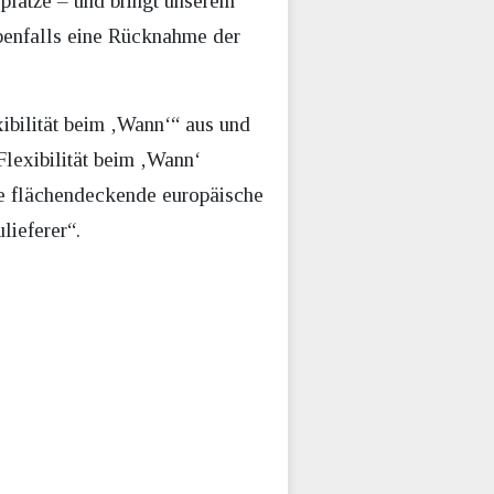
splätze – und bringt unserem
benfalls eine Rücknahme der
ibilität beim ‚Wann‘“ aus und
 Flexibilität beim ‚Wann‘
ine flächendeckende europäische
lieferer“.