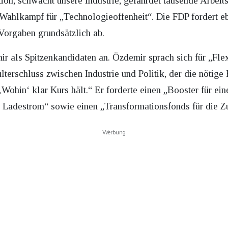
on, schwächt unsere Industrie, gefährdet tausende Arbeit
Wahlkampf für „Technologieoffenheit“. Die FDP fordert e
Vorgaben grundsätzlich ab.
r als Spitzenkandidaten an. Özdemir sprach sich für „Flex
hulterschluss zwischen Industrie und Politik, der die nötige
‚Wohin‘ klar Kurs hält.“ Er forderte einen „Booster für e
n Ladestrom“ sowie einen „Transformationsfonds für die Zu
Werbung