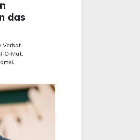
in
n das
e Verbot
hl-O-Mat.
artei.