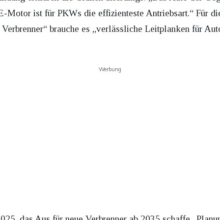
 E-Motor ist für PKWs die effizienteste Antriebsart.“ Für d
Verbrenner“ brauche es „verlässliche Leitplanken für Auto
Werbung
025, das Aus für neue Verbrenner ab 2035 schaffe „Planun