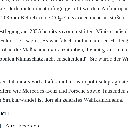
iel dürfe nicht erneut infrage gestellt werden. Auf europä
2035 im Betrieb keine CO₂-Emissionen mehr ausstoßen s
tlegung auf 2035 bereits zuvor umstritten. Ministerpräsi
ehler“. Er sagte: „Es war falsch, einfach bei den Flotteng
, ohne die Maßnahmen voranzutreiben, die nötig sind, um d
obalen Klimaschutz nicht entscheidend“. Sie würde der Wir
it Jahren als wirtschafts- und industriepolitisch pragmati
ellern wie Mercedes-Benz und Porsche sowie Tausenden Z
r Strukturwandel ist dort ein zentrales Wahlkampfthema.
UCH:
Streitgespräch