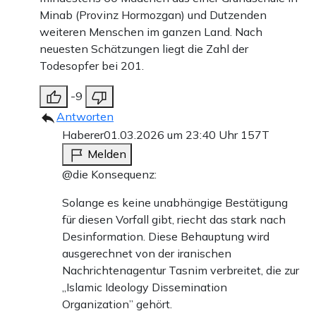
Minab (Provinz Hormozgan) und Dutzenden
Gewalt, auch sexueller Gewalt gegen protestierende
weiteren Menschen im ganzen Land. Nach
Frauen, erstickt wurden. Und schließlich das massenhafte
neuesten Schätzungen liegt die Zahl der
Abschlachten von Demonstranten 2025 und 2026 –
Todesopfer bei 201.
zehntausende vor allem junge Iraner starben unter den
-9
Kugeln der Revolutionsgarden, denen Chamenei den
Antworten
Feuerbefehl erteilt hatte. Ein brutales Vorgehen, das
Haberer
01.03.2026 um 23:40 Uhr
157T
schließlich auch die Militärschläge der Israelis und
Melden
@die Konsequenz:
Amerikaner provozierte – und unmittelbar zu Chameneis
eigenem Tod führte.
Solange es keine unabhängige Bestätigung
für diesen Vorfall gibt, riecht das stark nach
Das wird von Chamenei bleiben: Ein Mann, der zwar
Desinformation. Diese Behauptung wird
ausgerechnet von der iranischen
pragmatisch sein konnte, im Kern aber immer ein
Nachrichtenagentur Tasnim verbreitet, die zur
Hardliner blieb. Der Reformer mal zuließ, sie aber am
„Islamic Ideology Dissemination
Ende immer sabotierte und ausschaltete. Ein Mann, der
Organization” gehört.