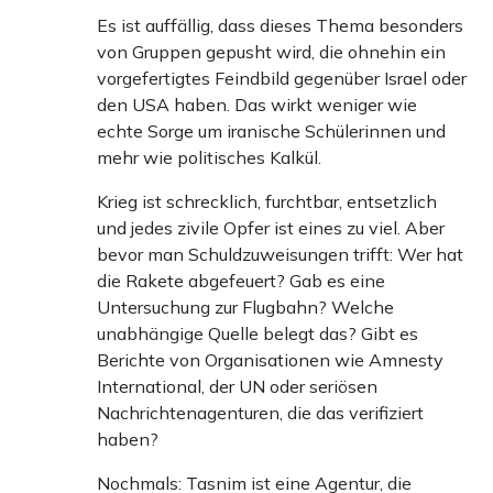
seine Macht auf und mit Gewalt begründete – im Iran wie
Es ist auffällig, dass dieses Thema besonders
im gesamten Mittleren Osten. Wohl kaum ein Staatschef
von Gruppen gepusht wird, die ohnehin ein
vorgefertigtes Feindbild gegenüber Israel oder
hat die Region in den letzten Jahrzehnten so geprägt wie
den USA haben. Das wirkt weniger wie
Ali Chamenei. Er selbst starb jetzt – sein blutiges Erbe
echte Sorge um iranische Schülerinnen und
besteht aber über seinen Tod hinaus fort.
mehr wie politisches Kalkül.
Krieg ist schrecklich, furchtbar, entsetzlich
und jedes zivile Opfer ist eines zu viel. Aber
Teilen:
Zu den Kommentaren (85)
bevor man Schuldzuweisungen trifft: Wer hat
die Rakete abgefeuert? Gab es eine
Untersuchung zur Flugbahn? Welche
Einmalig
Monatlich
unabhängige Quelle belegt das? Gibt es
Berichte von Organisationen wie Amnesty
Apollo News unterstützen
International, der UN oder seriösen
Nachrichtenagenturen, die das verifiziert
Zahlungsoptionen:
Pay
Pay
haben?
25 €
10 €
15 €
50 €
100 €
Nochmals: Tasnim ist eine Agentur, die