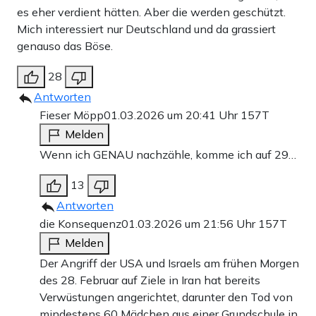
auf die Politik ausgeschlossen – unter Chamenei und
es eher verdient hätten. Aber die werden geschützt.
speziell auch Präsident Ahmadinedschad gewannen diese
Mich interessiert nur Deutschland und da grassiert
genauso das Böse.
aber radikal an Einfluss. Heute kontrollieren die
Revolutionsgarden einen großen Teil der Wirtschaft im
28
Lande und haben massive politische Macht. Mit ihnen
Antworten
Fieser Möpp
01.03.2026 um 20:41 Uhr
157T
zusammen schuf Chamenei auch ein System von
Melden
Korruption, was auch immer wieder zu Protesten im Volk
Wenn ich GENAU nachzähle, komme ich auf 29…
führte.
13
Das nachhaltigste Erbe Chameneis wird eine Blutspur
Antworten
sein – die sich durch den Nahen und Mittleren Osten, aber
die Konsequenz
01.03.2026 um 21:56 Uhr
157T
auch durch das eigene Land zieht. Unter seiner Herrschaft
Melden
Der Angriff der USA und Israels am frühen Morgen
wurden Proteste und Aufstände immer wieder blutigst
des 28. Februar auf Ziele in Iran hat bereits
niedergeschlagen – etwa die Proteste unter dem Motto
Verwüstungen angerichtet, darunter den Tod von
„Frau, Leben, Freiheit“ 2022, die mit systematischer
mindestens 60 Mädchen aus einer Grundschule in