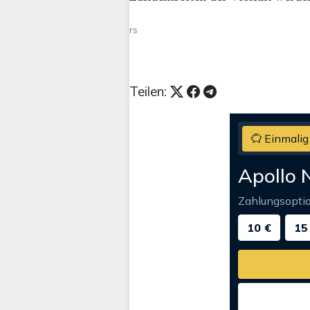
rs
Teilen:
Einmalig
Apollo 
Zahlungsopti
10 €
15