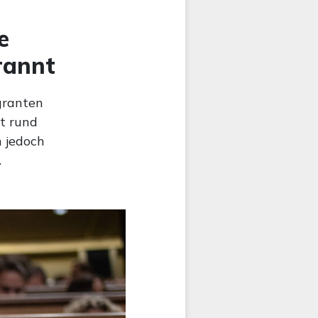
e
rannt
granten
it rund
 jedoch
.