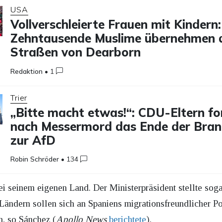
USA
Vollverschleierte Frauen mit Kindern:
Zehntausende Muslime übernehmen 
Straßen von Dearborn
Redaktion
•
1
Trier
„Bitte macht etwas!“: CDU-Eltern fo
nach Messermord das Ende der Bra
zur AfD
Robin Schröder
•
134
bei seinem eigenen Land. Der Ministerpräsident stellte so
Ländern sollen sich an Spaniens migrationsfreundlicher Pol
n, so Sánchez (
Apollo News
berichtete
).