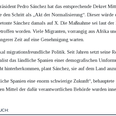
präsident Pedro Sánchez hat das entsprechende Dekret Mitt
e den Schritt als „Akt der Normalisierung“. Dieser würde d
etonte Sánchez damals auf X. Die Maßnahme sei laut der
troffen worden. Viele Migranten, vorrangig aus Afrika un
längerer Zeit auf eine Genehmigung warten.
ikal migrationsfreundliche Politik. Seit Jahren setzt seine
ialist das ländliche Spanien einer demografischen Umformu
t hinterherkommen, plant Sánchez, sie auf dem Land anzu
che Spanien eine enorm schwierige Zukunft“, behauptete 
en Mittel der dafür verantwortlichen Behörde wurden inner
UCH: