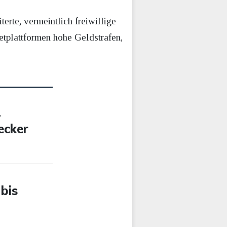
terte, vermeintlich freiwillige
etplattformen hohe Geldstrafen,
-
ecker
 bis