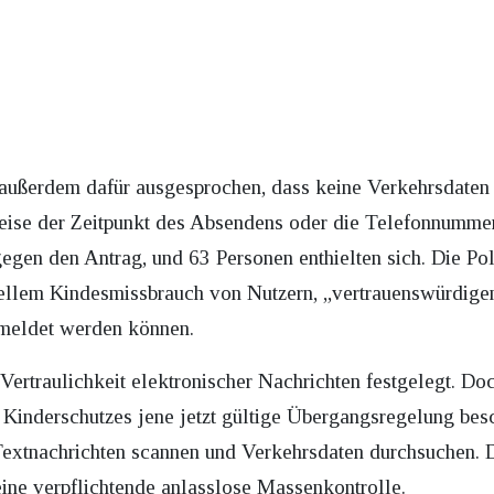
ußerdem dafür ausgesprochen, dass keine Verkehrsdaten 
eise der Zeitpunkt des Absendens oder die Telefonnumm
gen den Antrag, und 63 Personen enthielten sich. Die Poli
iellem Kindesmissbrauch von Nutzern, „vertrauenswürdige
emeldet werden können.
Vertraulichkeit elektronischer Nachrichten festgelegt. Do
inderschutzes jene jetzt gültige Übergangsregelung besc
extnachrichten scannen und Verkehrsdaten durchsuchen. 
eine verpflichtende anlasslose Massenkontrolle.