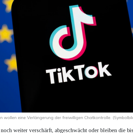
 wollen eine Verlängerung der freiwilligen Chatkontrolle. (Symbolbi
 noch weiter verschärft, abgeschwächt oder bleiben die 