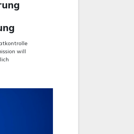
rung
ung
atkontrolle
ission will
lich