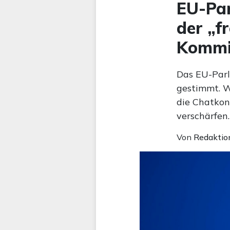
EU-Par
der „f
Kommis
Das EU-Parl
gestimmt. Wi
die Chatkon
verschärfen.
Von
Redaktio