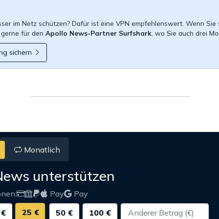
esser im Netz schützen? Dafür ist eine VPN empfehlenswert. Wenn Sie 
 gerne für den
Apollo News-Partner Surfshark
, wo Sie auch drei Mo
ng sichern
Monatlich
News unterstützen
onen:
Pay
Pay
25 €
 €
50 €
100 €