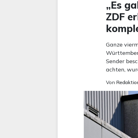
„Es ga
ZDF er
kompl
Ganze vierm
Württemberg 
Sender besc
achten, wur
Von
Redaktio