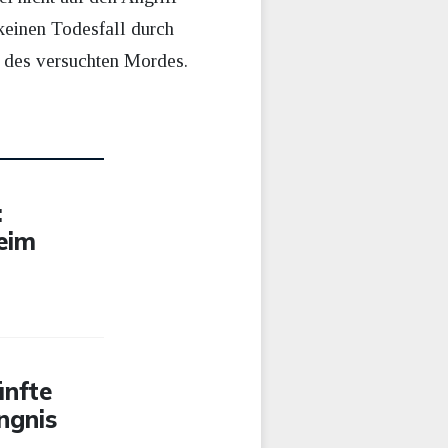
 keinen Todesfall durch
t des versuchten Mordes.
:
eim
ünfte
ngnis