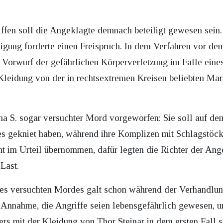
ffen soll die Angeklagte demnach beteiligt gewesen sein. 
igung forderte einen Freispruch. In dem Verfahren vor d
 Vorwurf der gefährlichen Körperverletzung im Falle eines
Kleidung von der in rechtsextremen Kreisen beliebten Mar
a S. sogar versuchter Mord vorgeworfen: Sie soll auf de
s gekniet haben, während ihre Komplizen mit Schlagstöck
t im Urteil übernommen, dafür legten die Richter der Ange
Last.
es versuchten Mordes galt schon während der Verhandlung
 Annahme, die Angriffe seien lebensgefährlich gewesen, un
rs mit der Kleidung von Thor Steinar in dem ersten Fall se