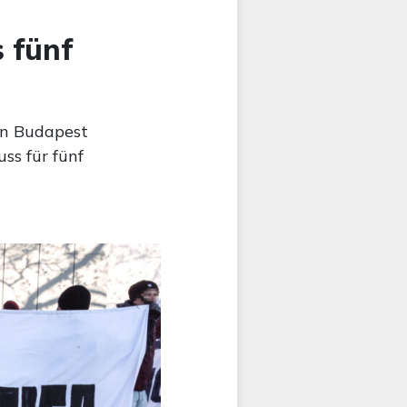
-
 fünf
in Budapest
uss für fünf