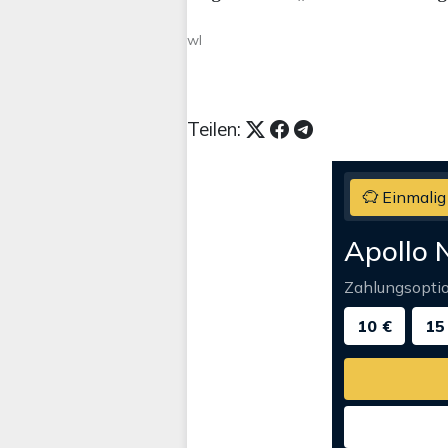
wl
Teilen:
Einmalig
Apollo 
Zahlungsopti
10 €
15