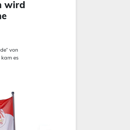
m wird
ne
de“ von
, kam es