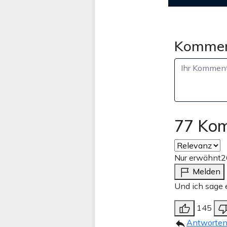
Kommen
77 Ko
Nur erwähnt
2
Melden
Und ich sage 
145
Antworte