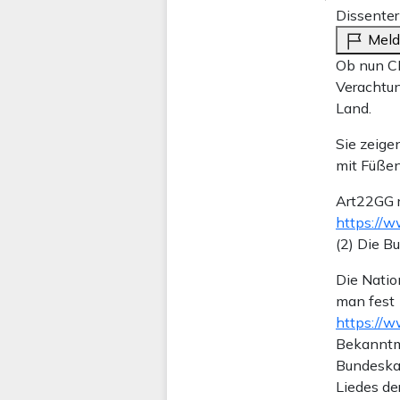
Dissenter
Mel
Ob nun CD
Verachtun
Land.
Sie zeige
mit Füßen 
Art22GG r
https://w
(2) Die B
Die Natio
man fest
https://w
Bekanntm
Bundeskan
Liedes de