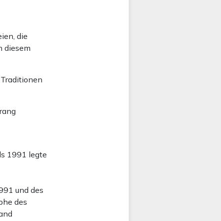
ien, die
in diesem
 Traditionen
srang
s 1991 legte
991 und des
phe des
land