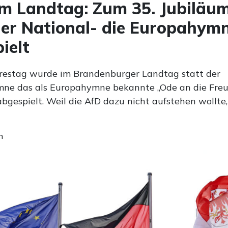
im Landtag: Zum 35. Jubiläu
der National- die Europahym
ielt
restag wurde im Brandenburger Landtag statt der
ne das als Europahymne bekannte „Ode an die Freu
bgespielt. Weil die AfD dazu nicht aufstehen wollte
n