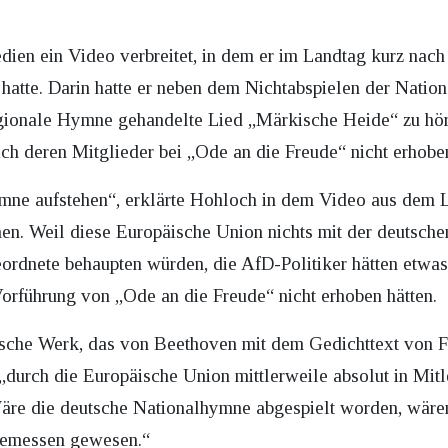
dien ein Video verbreitet, in dem er im Landtag kurz nac
hatte. Darin hatte er neben dem Nichtabspielen der National
egionale Hymne gehandelte Lied „Märkische Heide“ zu hö
sich deren Mitglieder bei „Ode an die Freude“ nicht erhobe
mne aufstehen“, erklärte Hohloch in dem Video aus dem L
en. Weil diese Europäische Union nichts mit der deutsche
eordnete behaupten würden, die AfD-Politiker hätten etwa
Vorführung von „Ode an die Freude“ nicht erhoben hätten.
ische Werk, das von Beethoven mit dem Gedichttext von F
 „durch die Europäische Union mittlerweile absolut in Mit
 Wäre die deutsche Nationalhymne abgespielt worden, wär
gemessen gewesen.“