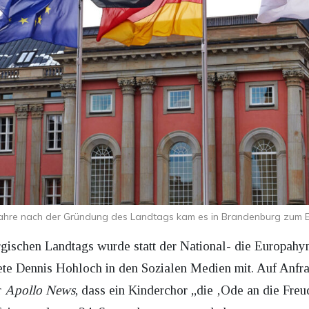
ahre nach der Gründung des Landtags kam es in Brandenburg zum E
gischen Landtags wurde statt der National- die Europahy
te Dennis Hohloch in den Sozialen Medien mit. Auf Anfrag
r
Apollo News
, dass ein Kinderchor „die ‚Ode an die Freu