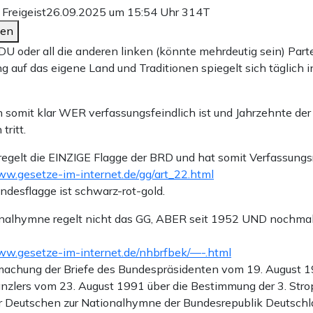
 Freigeist
26.09.2025 um 15:54 Uhr
314T
den
U oder all die anderen linken (könnte mehrdeutig sein) Parte
g auf das eigene Land und Traditionen spiegelt sich täglich 
n somit klar WER verfassungsfeindlich ist und Jahrzehnte der
tritt.
egelt die EINZIGE Flagge der BRD und hat somit Verfassung
ww.gesetze-im-internet.de/gg/art_22.html
undesflagge ist schwarz-rot-gold.
nalhymne regelt nicht das GG, ABER seit 1952 UND nochmal
ww.gesetze-im-internet.de/nhbrfbek/—-.html
achung der Briefe des Bundespräsidenten vom 19. August 1
zlers vom 23. August 1991 über die Bestimmung der 3. Stro
r Deutschen zur Nationalhymne der Bundesrepublik Deutsch