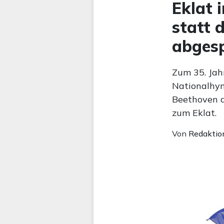
Eklat 
statt 
abgesp
Zum 35. Jah
Nationalhym
Beethoven a
zum Eklat.
Von
Redaktio