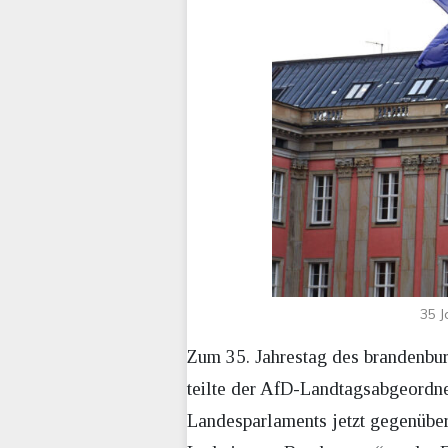
35 J
Zum 35. Jahrestag des brandenbur
teilte der AfD-Landtagsabgeordne
Landesparlaments jetzt gegenübe