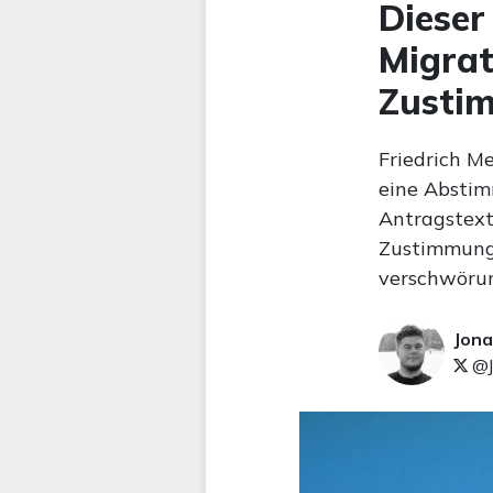
Dieser
Migrat
Zusti
Friedrich Me
eine Abstim
Antragstext 
Zustimmung 
verschwörun
Jona
@J