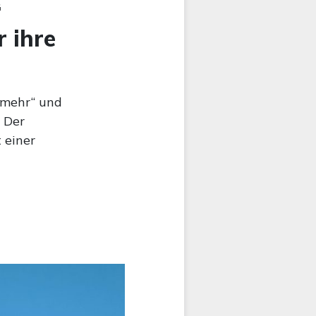
‘
r ihre
n mehr“ und
 Der
 einer