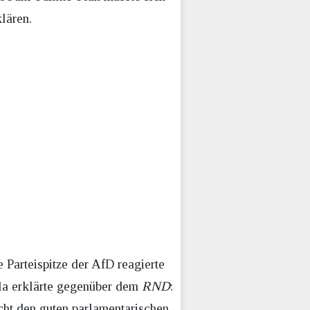
lären.
Parteispitze der AfD reagierte
la erklärte gegenüber dem
RND
:
cht den guten parlamentarischen