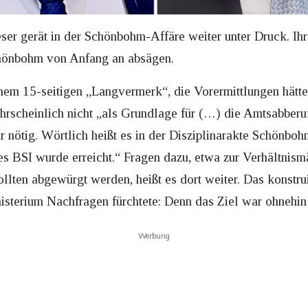
er gerät in der Schönbohm-Affäre weiter unter Druck. Ihre
chönbohm von Anfang an absägen.
einem 15-seitigen „Langvermerk“, die Vorermittlungen hätt
ahrscheinlich nicht „als Grundlage für (…) die Amtsabberuf
r nötig. Wörtlich heißt es in der Disziplinarakte Schönbo
s BSI wurde erreicht.“ Fragen dazu, etwa zur Verhältnismä
lten abgewürgt werden, heißt es dort weiter. Das konstr
nisterium Nachfragen fürchtete: Denn das Ziel war ohnehi
Werbung