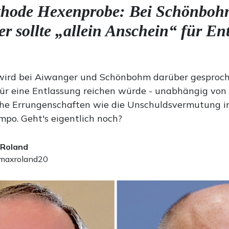
thode Hexenprobe: Bei Schönboh
r sollte „allein Anschein“ für En
wird bei Aiwanger und Schönbohm darüber gesproche
für eine Entlassung reichen würde - unabhängig von 
che Errungenschaften wie die Unschuldsvermutung i
mpo. Geht's eigentlich noch?
 Roland
axroland20