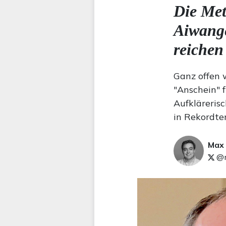
Die Me
Aiwange
reichen
Ganz offen 
"Anschein" 
Aufkläreris
in Rekordte
Max
@m