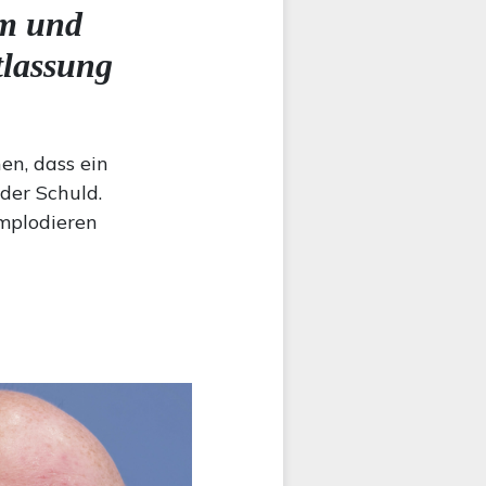
m und
tlassung
n, dass ein
der Schuld.
mplodieren