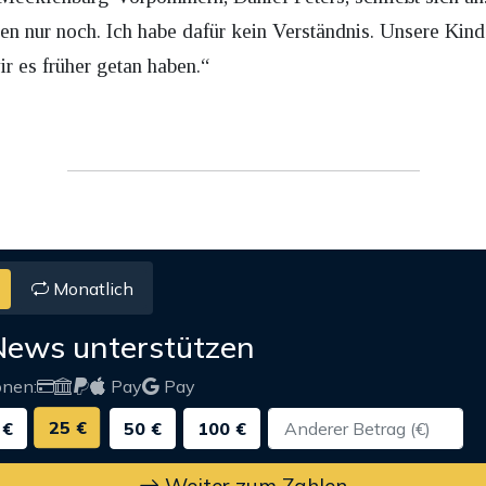
en nur noch. Ich habe dafür kein Verständnis. Unsere Kin
ir es früher getan haben.“
Monatlich
News unterstützen
onen:
Pay
Pay
25 €
 €
50 €
100 €
Weiter zum Zahlen