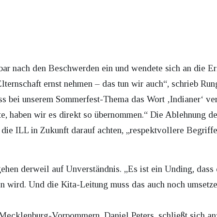
lbar nach den Beschwerden ein und wendete sich an die Er
ternschaft ernst nehmen – das tun wir auch“, schrieb Run
dass bei unserem Sommerfest-Thema das Wort ‚Indianer‘ ve
e, haben wir es direkt so übernommen.“ Die Ablehnung des
die ILL in Zukunft darauf achten, „respektvollere Begrif
gehen derweil auf Unverständnis. „Es ist ein Unding, dass
 wird. Und die Kita-Leitung muss das auch noch umsetze
cklenburg-Vorpommern, Daniel Peters, schließt sich an: