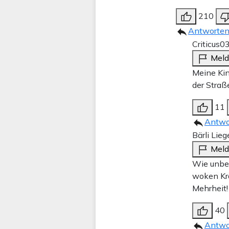
210
Antworte
Criticus
03
Mel
Meine Kin
der Straß
11
Antwo
Bärli Lieg
Mel
Wie unbes
woken Kra
Mehrheit!
40
Antwo