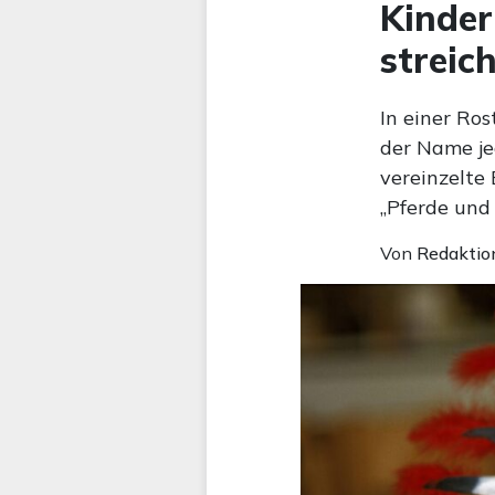
Kinder
streic
In einer Ros
der Name jed
vereinzelte 
„Pferde und
Von
Redaktio