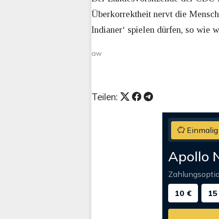
Überkorrektheit nervt die Mensch
Indianer‘ spielen dürfen, so wie w
aw
Teilen:
Einmalig
Apollo 
Zahlungsopti
10 €
15