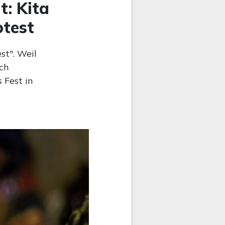
t: Kita
otest
st". Weil
ich
 Fest in