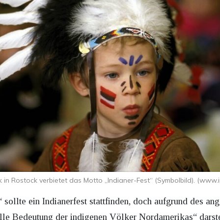
k in Rostock verbietet das Motto „Indianer-Fest“ (Symbolbild). (ww
 sollte ein Indianerfest stattfinden, doch aufgrund des an
relle Bedeutung der indigenen Völker Nordamerikas“ darstel