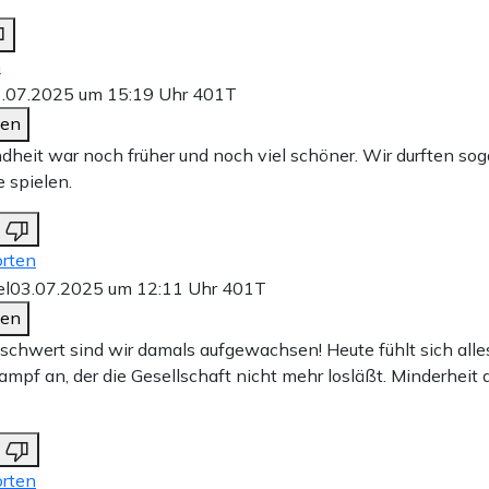
n
.07.2025 um 15:19 Uhr
401T
den
dheit war noch früher und noch viel schöner. Wir durften soga
e spielen.
rten
el
03.07.2025 um 12:11 Uhr
401T
den
chwert sind wir damals aufgewachsen! Heute fühlt sich all
mpf an, der die Gesellschaft nicht mehr losläßt. Minderheit d
rten