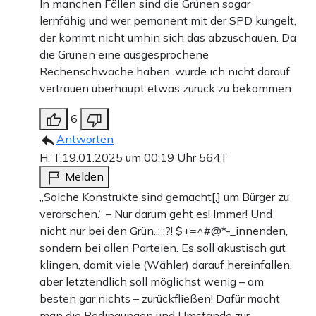
In manchen Fällen sind die Grünen sogar
lernfähig und wer pemanent mit der SPD kungelt,
der kommt nicht umhin sich das abzuschauen. Da
die Grünen eine ausgesprochene
Rechenschwäche haben, würde ich nicht darauf
vertrauen überhaupt etwas zurück zu bekommen.
6
Antworten
H. T.
19.01.2025 um 00:19 Uhr
564T
Melden
„Solche Konstrukte sind gemacht[,] um Bürger zu
verarschen.“ – Nur darum geht es! Immer! Und
nicht nur bei den Grün.,: ;?! $+=^#@*-_innenden,
sondern bei allen Parteien. Es soll akustisch gut
klingen, damit viele (Wähler) darauf hereinfallen,
aber letztendlich soll möglichst wenig – am
besten gar nichts – zurückfließen! Dafür macht
man die Bedingungen und Umstände zur