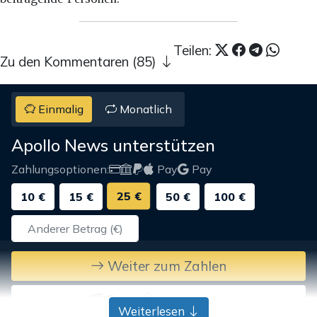
Teilen:
Zu den Kommentaren (85)
Einmalig
Monatlich
Apollo News unterstützen
Zahlungsoptionen:
Pay
Pay
25 €
10 €
15 €
50 €
100 €
Weiter zum Zahlen
Bank-Überweisung
Weiterlesen