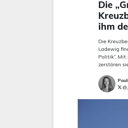
Die „G
Kreuzb
ihm de
Die Kreuzbe
Ladewig find
Politik“. M
zerstören si
Paul
@_