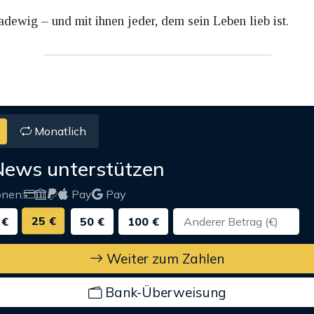
dewig – und mit ihnen jeder, dem sein Leben lieb ist.
Monatlich
News unterstützen
onen:
Pay
Pay
25 €
 €
50 €
100 €
Weiter zum Zahlen
Bank-Überweisung