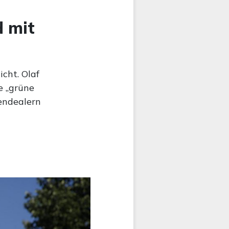
d mit
cht. Olaf
e „grüne
endealern