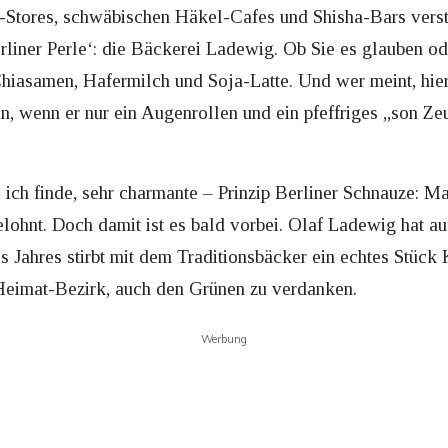
-Stores, schwäbischen Häkel-Cafes und Shisha-Bars verst
liner Perle‘: die Bäckerei Ladewig. Ob Sie es glauben ode
hiasamen, Hafermilch und Soja-Latte. Und wer meint, hie
in, wenn er nur ein Augenrollen und ein pfeffriges „son Z
e ich finde, sehr charmante – Prinzip Berliner Schnauze: 
elohnt. Doch damit ist es bald vorbei. Olaf Ladewig hat a
 Jahres stirbt mit dem Traditionsbäcker ein echtes Stück 
 Heimat-Bezirk, auch den Grünen zu verdanken.
Werbung