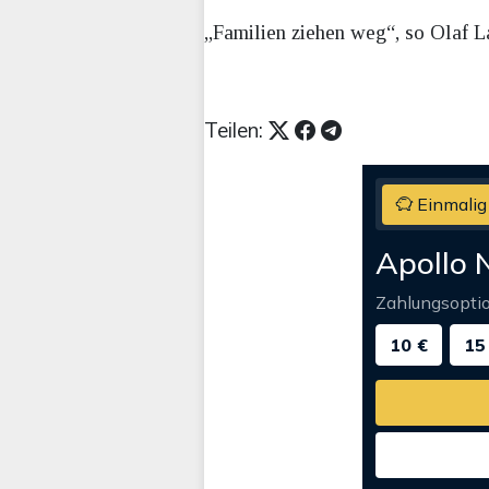
„Familien ziehen weg“, so Olaf La
Teilen:
Einmalig
Apollo 
Zahlungsopti
10 €
15