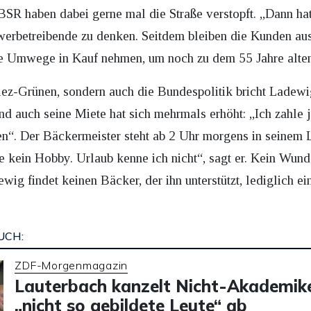
BSR haben dabei gerne mal die Straße verstopft. „Dann hat
werbetreibende zu denken. Seitdem bleiben die Kunden aus
e Umwege in Kauf nehmen, um noch zu dem 55 Jahre alten
iez-Grünen, sondern auch die Bundespolitik bricht Ladewi
nd auch seine Miete hat sich mehrmals erhöht: „Ich zahle 
n“. Der Bäckermeister steht ab 2 Uhr morgens in seinem L
be kein Hobby. Urlaub kenne ich nicht“, sagt er. Kein Wund
g findet keinen Bäcker, der ihn unterstützt, lediglich ei
UCH:
ZDF-Morgenmagazin
Lauterbach kanzelt Nicht-Akademike
„nicht so gebildete Leute“ ab