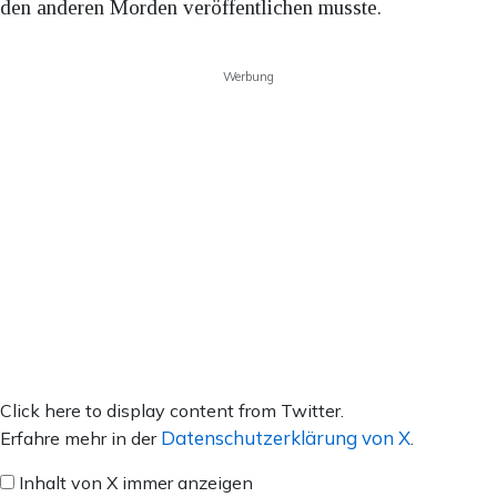
den anderen Morden veröffentlichen musste.
Werbung
Inhalt
Click here to display content from Twitter.
von
Datenschutzerklärung von X
Erfahre mehr in der
.
X
Inhalt von X immer anzeigen
anzeigen