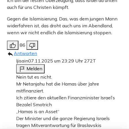
Ich bin der festen Überzeugung, dass Israel da unten
auch für uns Christen kämpft.
Gegen die Islamisierung. Das, was dem jungen Mann
widerfahren ist, das droht auch uns im Abendland,
wenn wir nicht endlich die Islamisierung stoppen.
86
Antworten
Ijisain
07.11.2025 um 23:29 Uhr
272T
Melden
Nein tut es nicht.
Mr Netanjahu hat die Hamas über Jahre
mitfinanziert.
Ich zitiere den aktuellen Finanzminister Israel’s
Bezalel Smotrich
„Hamas is an Asset“
Der Minister und die ganze Regierung Israels
tragen Mitverantwortung für Braslavskis