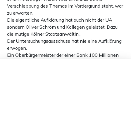
Verschleppung des Themas im Vordergrund steht, war
zu erwarten.
Die eigentliche Aufklärung hat auch nicht der UA
sondern Oliver Schröm und Kollegen geleistet. Dazu
die mutige Kölner Staatsanwältin..
Der Untersuchungsausschuss hat nie eine Aufklärung
erwogen.
Ein Oberbürgermeister der einer Bank 100 Millionen
Euro schenken (verjähren) wollte, dass ist korrupt vor
Dieser Artikel ist kostenlos für alle –
allem wenn auch noch parteispenden an J Kahrs
dank
Freunden von Apollo News »
flossen.
12
Antworten
david friedrich
28.02.2024 um 14:27 Uhr
892T
Melden
Gegen Amnesie täte vielleicht eine Brille not, die
verschafft