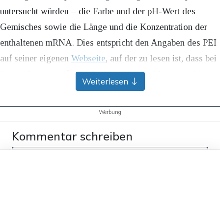
untersucht würden – die Farbe und der pH-Wert des
Gemisches sowie die Länge und die Konzentration der
enthaltenen mRNA. Dies entspricht den Angaben des PEI
auf seiner eigenen
Webseite
, auf der zu lesen ist, dass bei
jeder Chargenprüfung „die Identität, die Menge und
Weiterlesen
Konzentration sowie die Integrität der im Impfstoff
enthaltenen RNA“ untersucht werde. Zusätzlich bestimme
Werbung
man den Anteil der RNA, der in Lipidpartikeln verpackt
Kommentar schreiben
ist, und das Aussehen des Impfstoffs.
Dieser Artikel ist kostenlos für alle –
Dass diese Vorgehensweise den offiziellen Vorgaben
dank
Freunden von Apollo News »
entspreche, erläuterte PEI-Präsident Prof. Klaus Cichutek
bereits im September 2022 in einem
Interview
mit der
Berliner Zeitung
. Professor Matysik jedoch erklärt, dass
1 Kommentar