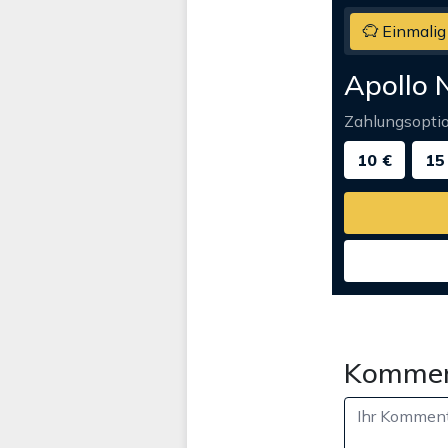
Einmalig
Apollo 
Zahlungsopti
10 €
15
Kommen