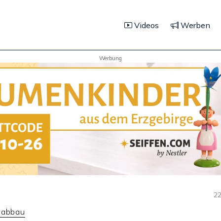
Videos
Werben
Werbung
22
nabbau