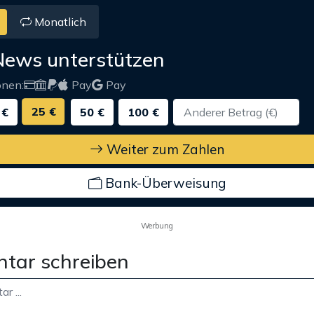
Monatlich
News unterstützen
onen:
Pay
Pay
25 €
 €
50 €
100 €
Weiter zum Zahlen
Bank-Überweisung
Werbung
tar schreiben