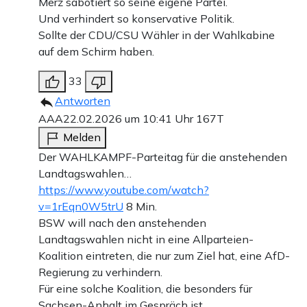
Merz sabotiert so seine eigene Partei.
Und verhindert so konservative Politik.
Sollte der CDU/CSU Wähler in der Wahlkabine
auf dem Schirm haben.
33
Antworten
AAA
22.02.2026 um 10:41 Uhr
167T
Melden
Der WAHLKAMPF-Parteitag für die anstehenden
Landtagswahlen…
https://www.youtube.com/watch?
v=1rEqn0W5trU
8 Min.
BSW will nach den anstehenden
Landtagswahlen nicht in eine Allparteien-
Koalition eintreten, die nur zum Ziel hat, eine AfD-
Regierung zu verhindern.
Für eine solche Koalition, die besonders für
Sachsen-Anhalt im Gespräch ist,