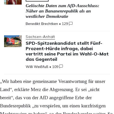
Gelöschte Daten zum AfD-Ausschluss:
Näher an Bananenrepublik als an
westlicher Demokratie
Benedikt Brechtken
•
129
Sachsen-Anhalt
SPD-Spitzenkandidat stellt Fünf-
Prozent-Hürde infrage, dabei
vertritt seine Partei im Wahl-O-Mat
das Gegenteil
Willi Weißfuß
•
109
„Wir haben eine gemeinsame Verantwortung für unser
Land“, erklärte Merz die Abgrenzung. Er sei „nicht
bereit“, das von der AfD angegriffene Erbe der
Bundesrepublik „zu verspielen, um einen kurzfristigen
Machtgewinn zu haben“, so der Bundeskanzler weiter. So