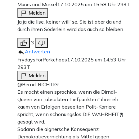
Murxs und Murxel
17.10.2025 um 15:58 Uhr
293T
Melden
Ja ja die Ilse, keiner will´se. Sie ist aber da und
durch ihren Söderlein wird das auch so bleiben.
3
Antworten
FrydaysForPorkchops
17.10.2025 um 14:53 Uhr
293T
Melden
@Bernd: RICHTIG!
Es macht einen sprachlos, wenn die Dirndl-
Queen von „absoluten Tiefpunkten“ ihrer eh
kaum von Erfolgen beseelten Polit-Karriere
spricht, wenn schonungslos DIE WAHRHEIT(!)
gesagt wird.
Sodann die aignersche Konsequenz:
Demokratievernichtung als Mittel gegen