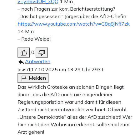
v=yn6vdUH_xQQ
1 Min.
– noch Fragen zur korr. Berichtserstattung?
„Das hat gesessen!“ Jörges über die AfD-Chefin
https://www.youtube.com/watch?v=G8q8jNfi7zk
14 Min.
– Rede Weidel
0
Antworten
asisi1
17.10.2025 um 13:29 Uhr
293T
Melden
Das wirklich Groteske an solchen Dingen liegt
daran, das die AfD noch nie inirgendeiner
Regierungsporistion war und damit für diesen
Zustand nicht verantwortilch zeichnet. Obwohl
„Unsere Demokratie“ alles der AfD zuschiebt! Wer
hier nicht den Wahnsinn erkennt, sollte mal zum
Arzt gehen!