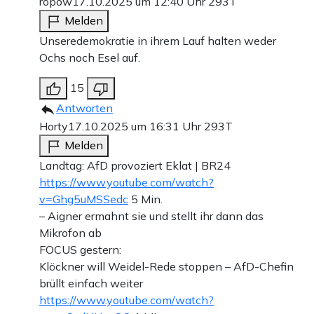
ropow
17.10.2025 um 12:40 Uhr
293T
Melden
Unseredemokratie in ihrem Lauf halten weder
Ochs noch Esel auf.
15
Antworten
Horty
17.10.2025 um 16:31 Uhr
293T
Melden
Landtag: AfD provoziert Eklat | BR24
https://www.youtube.com/watch?
v=Ghg5uMSSedc
5 Min.
– Aigner ermahnt sie und stellt ihr dann das
Mikrofon ab
FOCUS gestern:
Klöckner will Weidel-Rede stoppen – AfD-Chefin
brüllt einfach weiter
https://www.youtube.com/watch?