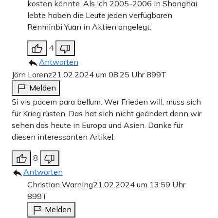
kosten könnte. Als ich 2005-2006 in Shanghai
China mag nicht so eine große Flugzeugträgerflotte haben
lebte haben die Leute jeden verfügbaren
wie die USA (nur drei Stück), aber Peking verfügt jetzt
Renminbi Yuan in Aktien angelegt.
schon über die weltweit größte Marine. Währenddessen
4
sind große Teile der US-Flotte quer über die Welt
Antworten
verstreut, während China sind im West-Pazifik
Jörn Lorenz
21.02.2024 um 08:25 Uhr
899T
konzentriert – gerade in einem schnellen, dynamischen
Melden
Si vis pacem para bellum. Wer Frieden will, muss sich
Krieg ein massiver strategischer Vorteil. Zudem hat
für Krieg rüsten. Das hat sich nicht geändert denn wir
Peking eine der modernsten Flotten der Welt. Die Hälfte
sehen das heute in Europa und Asien. Danke für
der US-Flugzeugträger etwa kommt aus den 70ern oder
diesen interessanten Artikel.
80er Jahren. Viele von Chinas Schiffen wurden frisch in
8
den letzten Jahren gebaut – im Rekordtempo. Beim Bau
Antworten
neuer Kriegsschiffe ist das Land den USA um das 230-
Christian Warning
21.02.2024 um 13:59 Uhr
899T
Fache überlegen, wie interne Dokumente des US-
Melden
Marinegeheimdienstes zeigen.