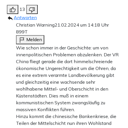
Beispiel dafür sind etwa die U-Boote für den US-
13
Verbündeten Australien im Rahmen des AUKUS-
Antworten
Christian Warning
21.02.2024 um 14:18 Uhr
Bündnisses, die erst in den „frühen 40ern“ ankommen
899T
sollen.
Melden
Wie schon immer in der Geschichte: um von
Für China wird es so zum Rennen gegen die Zeit: Lieber
innenpolitischen Problemen abzulenken. Der VR
jetzt zuschlagen, bevor der Vorsprung verloren geht,
China fliegt gerade die dort himmelschreiende
wenn die USA verschlafene Entwicklungen nachholen.
ökonomische Ungerechtigkeit um die Ohren, da
es eine extrem verarmte Landbevölkerung gibt
Ähnlich agierten die Japaner gegenüber den USA und
und gleichzeitig eine wachsende sehr
Nazi-Deutschland gegenüber den Alliierten im Zweiten
wohlhabene Mittel- und Oberschicht in den
Weltkrieg.
Küstenstädten. Dies muß in einem
kommunistischen System zwangsläufig zu
massiven Konflikten führen.
DEN VORSPRUNG NUTZEN
Hinzu kommt die chinesische Bankenkriese, die
Teilen der Mittelschicht nun ihren Wohlstand