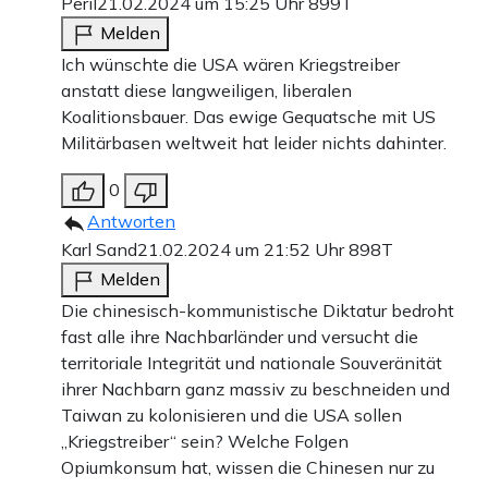
Peril
21.02.2024 um 15:25 Uhr
899T
Zahlungsoptionen:
Pay
Pay
Melden
25 €
10 €
15 €
50 €
100 €
Ich wünschte die USA wären Kriegstreiber
anstatt diese langweiligen, liberalen
Koalitionsbauer. Das ewige Gequatsche mit US
Militärbasen weltweit hat leider nichts dahinter.
Weiter zum Zahlen
0
Bank-Überweisung
Antworten
Karl Sand
21.02.2024 um 21:52 Uhr
898T
Melden
Die chinesisch-kommunistische Diktatur bedroht
fast alle ihre Nachbarländer und versucht die
territoriale Integrität und nationale Souveränität
ihrer Nachbarn ganz massiv zu beschneiden und
Taiwan zu kolonisieren und die USA sollen
„Kriegstreiber“ sein? Welche Folgen
Opiumkonsum hat, wissen die Chinesen nur zu