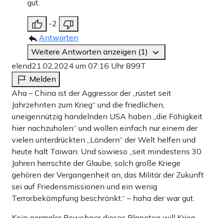
gut.
-2
Antworten
Weitere Antworten anzeigen (1)
elend
21.02.2024 um 07:16 Uhr
899T
Melden
Aha – China ist der Aggressor der „rüstet seit
Jahrzehnten zum Krieg“ und die friedlichen,
uneigennützig handelnden USA haben „die Fähigkeit
hier nachzuholen“ und wollen einfach nur einem der
vielen unterdrückten „Ländern“ der Welt helfen und
heute halt Taiwan. Und sowieso „seit mindestens 30
Jahren herrschte der Glaube, solch große Kriege
gehören der Vergangenheit an, das Militär der Zukunft
sei auf Friedensmissionen und ein wenig
Terrorbekämpfung beschränkt.“ – haha der war gut.
Kein normaler Bewohner dieses Planeten will Krieg.