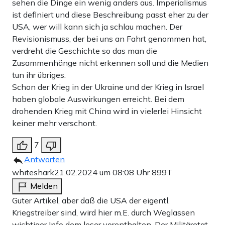
sehen die Dinge ein wenig anders aus. Imperialismus
ist definiert und diese Beschreibung passt eher zu der
USA, wer will kann sich ja schlau machen. Der
Revisionismuss, der bei uns an Fahrt genommen hat,
verdreht die Geschichte so das man die
Zusammenhänge nicht erkennen soll und die Medien
tun ihr übriges.
Schon der Krieg in der Ukraine und der Krieg in Israel
haben globale Auswirkungen erreicht. Bei dem
drohenden Krieg mit China wird in vielerlei Hinsicht
Die Analyse des US-Marinegeheimdienstes zeigt Chinas
keiner mehr verschont.
Vorsprung beim Flottenbau
7
Amerika hat die Fähigkeit, hier nachzuholen, aber es wird
Antworten
Zeit brauchen. Schon im Zweiten Weltkrieg konnte die
whiteshark
21.02.2024 um 08:08 Uhr
899T
USA innerhalb kürzester Zeit Schiffe bauen, aber viel
Melden
dieser industriellen Basis, auch in der
Guter Artikel, aber daß die USA der eigentl.
Kriegstreiber sind, wird hier m.E. durch Weglassen
Munitionsproduktion, wurde nach dem Kalten Krieg
wichtiger Info dem leser vorenthalten. Der Militäretat