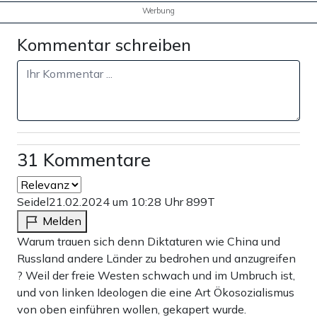
Werbung
Werbung
Kommentar schreiben
31 Kommentare
Seidel
21.02.2024 um 10:28 Uhr
899T
Melden
Gerade letzteres sorgt für eine gefährliche Situation.
Warum trauen sich denn Diktaturen wie China und
Denn, wenn Militärplaner für die 2030er und 2040er
Russland andere Länder zu bedrohen und anzugreifen
Jahre eine drastische Aufstockung der US-Kapazitäten im
? Weil der freie Westen schwach und im Umbruch ist,
Pazifik vorsehen, dann drängt das China auch zu einer
und von linken Ideologen die eine Art Ökosozialismus
von oben einführen wollen, gekapert wurde.
Beschleunigung einer möglichen Offensive. Ein gutes