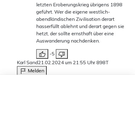
letzten Eroberungskrieg übrigens 1898
geführt. Wer die eigene westlich-
abendländischen Zivilisation derart
hasserfüllt ablehnt und derart gegen sie
hetzt, der sollte ernsthaft über eine
Auswanderung nachdenken.
-5
Karl Sand
21.02.2024 um 21:55 Uhr
898T
Melden
Es gibt unzählige Staaten auf der Welt, in denen
Dieser Artikel ist kostenlos für alle –
dank
Freunden von Apollo News »
das jeweilige Regime problemlos
Kriegsbegeisterung schüren kann. Die westlichen
Staaten sind eine Ausnahme und nicht die Regel.
Eine weniger eurozentrische Sicht wäre
empfehlenswert.
-4