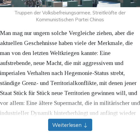
Truppen der Volksbefreiungsarmee, Streitkräfte der
Kommunistischen Partei Chinas
Man mag nur ungern solche Vergleiche ziehen, aber die
aktuellen Geschehnisse haben viele der Merkmale, die
man von den letzten Weltkriegen kannte: Eine
aufstrebende, neue Macht, die mit aggressivem und
imperialen Verhalten nach Hegemonie-Status strebt,
ständige Grenz- und Territorialkonflikte, mit denen jener
Staat Stück für Stück neue Territorien gewinnen will, und
vor allem: Eine ältere Supermacht, die in militärischer und
industrieller Dynamik hinterherhängt und anfängt wieder
aufzurüsten, um der neuen Bedrohung zu begegnen.
Weiterlesen