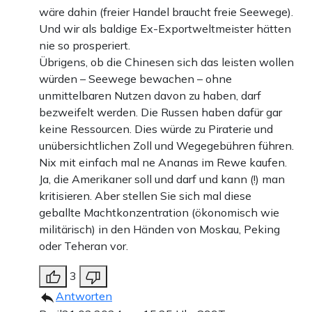
wäre dahin (freier Handel braucht freie Seewege).
hatte. Dazu kommt die – auch ressourcenmäßige –
Und wir als baldige Ex-Exportweltmeister hätten
Ablenkung der USA im Ukrainekrieg in Europa. Mit der
nie so prosperiert.
neuerlichen Flugzeugträgerflotte will man dem sicher ein
Übrigens, ob die Chinesen sich das leisten wollen
würden – Seewege bewachen – ohne
Signal entgegensetzen, aber das kann nicht verdecken,
unmittelbaren Nutzen davon zu haben, darf
was sich im Pazifik zusammenbraut: die Angst vor dem
bezweifelt werden. Die Russen haben dafür gar
nächsten Krieg. Und die schleichende Gewissheit, dass
keine Ressourcen. Dies würde zu Piraterie und
unübersichtlichen Zoll und Wegegebühren führen.
Peking sich auf dem Pfad dahin bewegt.
Nix mit einfach mal ne Ananas im Rewe kaufen.
Ja, die Amerikaner soll und darf und kann (!) man
kritisieren. Aber stellen Sie sich mal diese
Teilen:
Zu den Kommentaren (31)
geballte Machtkonzentration (ökonomisch wie
militärisch) in den Händen von Moskau, Peking
oder Teheran vor.
Einmalig
Monatlich
3
Apollo News unterstützen
Antworten