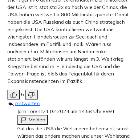
vernachlässigt. Seit mindestens 30 Jahren herrschte der
der USA ist lt. statista 3x so hoch wie der Chinas, die
Glaube, solch große Kriege gehören der Vergangenheit
USA haben weltweit > 800 Militärstützpunkte. Damit
haben die USA Russland als auch China strategisch
an, das Militär der Zukunft sei auf Friedensmissionen und
eingekreist. Die USA kontrollieren weltweit die
ein wenig Terrorbekämpfung beschränkt. Ein fataler
wichigsten Handelsrouten zur See, auch und
Fehlschluss.
insbesondere im Pazifik und Indik. Wären russ.
und/oder chin. Militärbasen um Nordamerika
AUCH INTERESSANT:
stationiert, befänden wir uns längst im 3. Weltkrieg.
Kriegsttreiber sind m. E. eindeutig die USA und die
Alarmierendes Dokument von US-
Taiwan-Frage ist bloß das Feigenblat für deren
Militärgeheimdienst
Expansionstendenzen im Pazifik.
Bau von Kriegsschiffen: China ist
USA um das 230-Fache überlegen
6
Sebastian Thormann
•
0
Antworten
Jörn Lorenz
21.02.2024 um 14:58 Uhr
899T
All das könnte China nun motivieren, in Asien eher früher
Melden
– womöglich vor 2027 anzugreifen, was Xi als Enddatum
Gut das die USA die Weltmeere beherrscht, sonst
für die Bereitschaft zur Taiwan-Invasion ausgegeben
würden das andere machen und unser Wohlstand