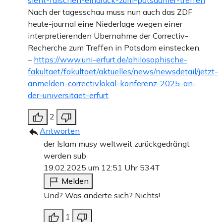
sieht-falschen-eindruck-zum-potsdamer-treffen
Nach der tagesschau muss nun auch das ZDF
heute-journal eine Niederlage wegen einer
interpretierenden Übernahme der Correctiv-
Recherche zum Treffen in Potsdam einstecken.
–
https://www.uni-erfurt.de/philosophische-
fakultaet/fakultaet/aktuelles/news/newsdetail/jetzt-
anmelden-correctivlokal-konferenz-2025-an-
der-universitaet-erfurt
2
Antworten
der Islam musy weltweit zurückgedrängt
werden sub
19.02.2025 um 12:51 Uhr
534T
Melden
Und? Was änderte sich? Nichts!
1