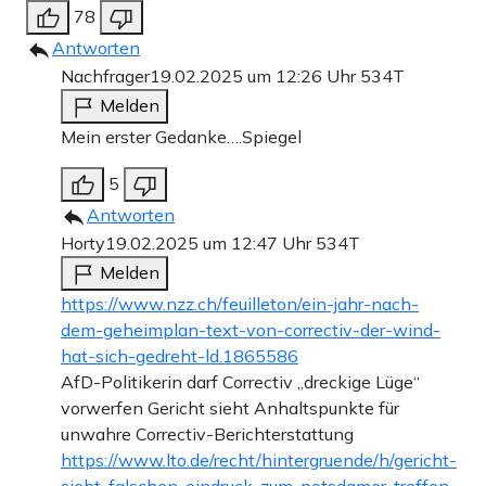
78
Antworten
Nachfrager
19.02.2025 um 12:26 Uhr
534T
Melden
Mein erster Gedanke….Spiegel
5
Antworten
Horty
19.02.2025 um 12:47 Uhr
534T
Melden
https://www.nzz.ch/feuilleton/ein-jahr-nach-
dem-geheimplan-text-von-correctiv-der-wind-
hat-sich-gedreht-ld.1865586
AfD-Politikerin darf Correctiv „dreckige Lüge“
vorwerfen Gericht sieht Anhalts­punkte für
unwahre Cor­rectiv-Berich­t­er­stat­tung
https://www.lto.de/recht/hintergruende/h/gericht-