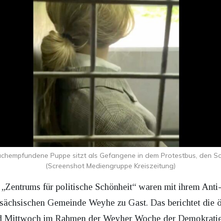
achempfundene Puppe sitzt als Gefangene in dem Protestbus, den Sch
(Screenshot Mediengruppe Kreiszeitung)
s „Zentrums für politische Schönheit“ waren mit ihrem An
sächsischen Gemeinde Weyhe zu Gast. Das berichtet die ö
d Mittwoch im Rahmen der Weyher Woche der Demokratie b