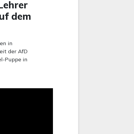
Lehrer
auf dem
en in
eit der AfD
el-Puppe in