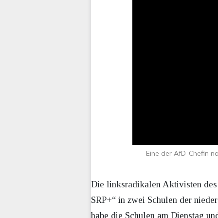
Eine der AfD-Chefin n
Die linksradikalen Aktivisten de
SRP+“ in zwei Schulen der nieder
habe die Schulen am Dienstag un