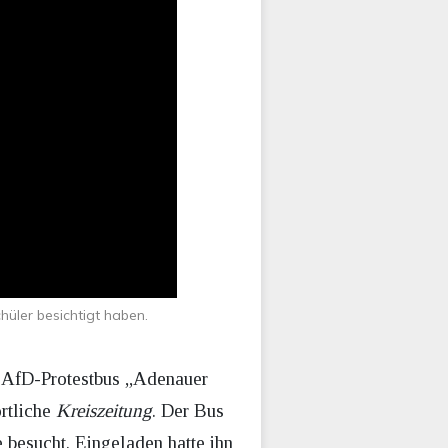
üler besichtigt haben.
ti-AfD-Protestbus „Adenauer
rtliche
Kreiszeitung
. Der Bus
esucht. Eingeladen hatte ihn