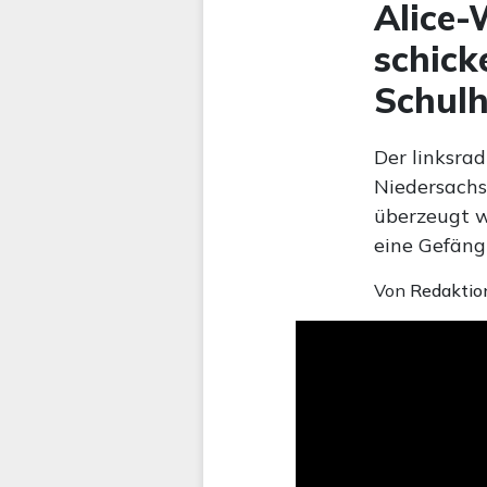
Alice-
schick
Schulh
Der linksra
Niedersachse
überzeugt w
eine Gefängn
Von
Redaktio