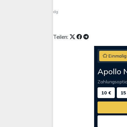
dg
Teilen:
Einmalig
Apollo 
Zahlungsopti
10 €
15