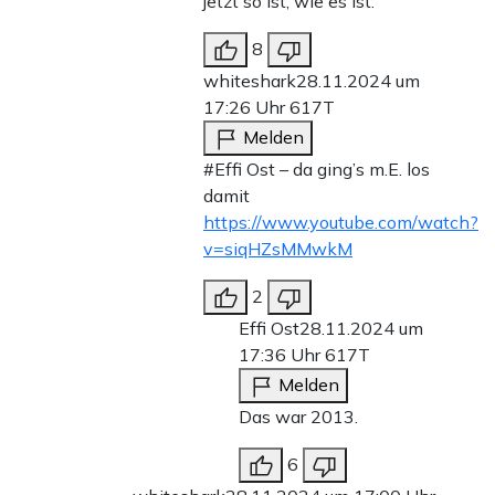
jetzt so ist, wie es ist.
8
whiteshark
28.11.2024 um
17:26 Uhr
617T
Melden
#Effi Ost – da ging’s m.E. los
damit
https://www.youtube.com/watch?
v=siqHZsMMwkM
2
Effi Ost
28.11.2024 um
17:36 Uhr
617T
Melden
Das war 2013.
6