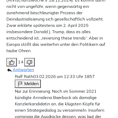
(Wirtschaftswoche v. 28.12.2024). Es kommt dann
nicht von ungefähr, wenn gegenwärtig ein
zunehmend beschleunigter Prozess der
Deindustrialisierung sich gesellschaftlich vollzieht.
Zwar erklärte spätestens am 2. April 2025
insbesondere Donald J. Trump, dass es alles
entscheidend ist, „reversing these trends“. Aber in
Europa stößt das weiterhin unter den Politikern auf
taube Ohren.
14
Antworten
Ralf Rath
03.02.2026 um 12:33 Uhr
185T
Melden
Nur zur Erinnerung: Noch im Sommer 2021
kündigte Annalena Baerbock als damalige
Kanzlerkandidatin an, die klügsten Köpfe für
einen Strategiedialog zu versammeln. Insofern
vorrangig die Ausdrücke dessen, was laut der