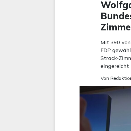
Wolfga
Bundes
Zimmer
Mit 390 von
FDP gewählt
Strack-Zimm
eingereicht 
Von
Redaktio