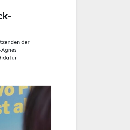
ck-
itzenden der
e-Agnes
didatur