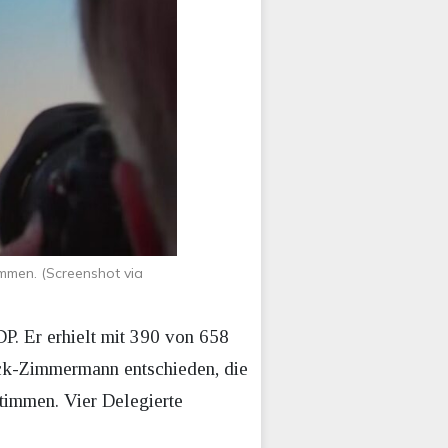
men. (Screenshot via
P. Er erhielt mit 390 von 658
ack-Zimmermann entschieden, die
timmen. Vier Delegierte