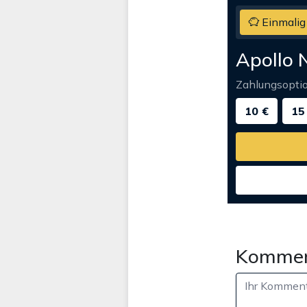
Einmalig
Apollo 
Zahlungsopti
10 €
15
Kommen