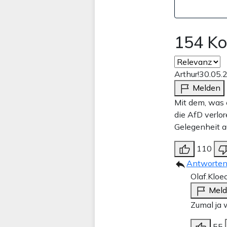
154 K
Arthur!
30.05.
Melden
Mit dem, was e
die AfD verlo
Gelegenheit a
110
Antworte
Olaf.Kloe
Mel
Zumal ja 
55