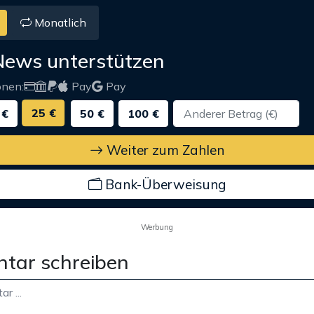
Monatlich
News unterstützen
onen:
Pay
Pay
25 €
 €
50 €
100 €
Weiter zum Zahlen
Bank-Überweisung
Werbung
tar schreiben