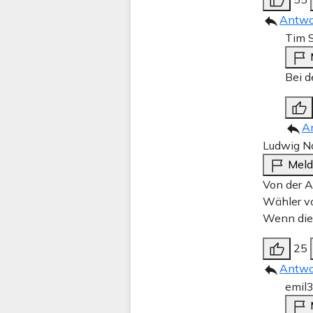
Antwo
Tim S
Bei d
A
Ludwig N
Mel
Von der A
Wähler vo
Wenn die 
25
Antwo
emil
3