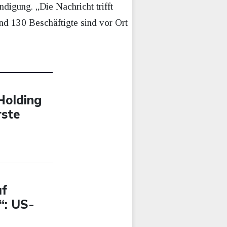
digung. „Die Nachricht trifft
nd 130 Beschäftigte sind vor Ort
-Holding
rste
uf
“: US-