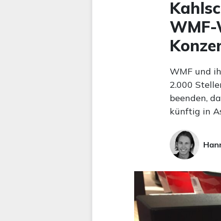
Kahlsc
WMF-W
Konzer
WMF und ihr
2.000 Stell
beenden, da
künftig in A
Hann