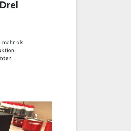
Drei
 mehr als
uktion
nnten