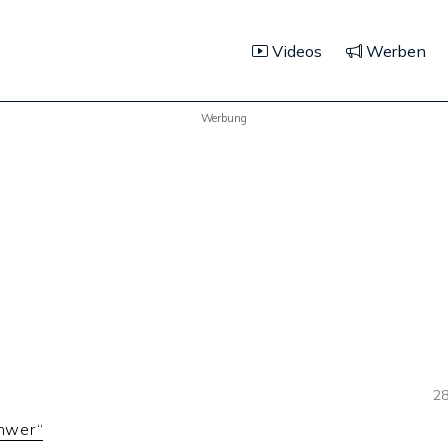
Videos
Werben
Werbung
28
chwer“