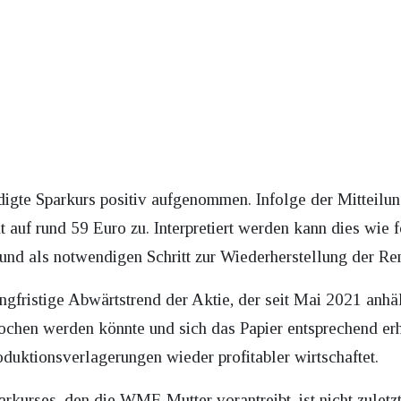
gte Sparkurs positiv aufgenommen. Infolge der Mitteilun
 auf rund 59 Euro zu. Interpretiert werden kann dies wie f
nd als notwendigen Schritt zur Wiederherstellung der Rent
angfristige Abwärtstrend der Aktie, der seit Mai 2021 anhä
ochen werden könnte und sich das Papier entsprechend er
duktionsverlagerungen wieder profitabler wirtschaftet.
rkurses, den die WMF-Mutter vorantreibt, ist nicht zuletz