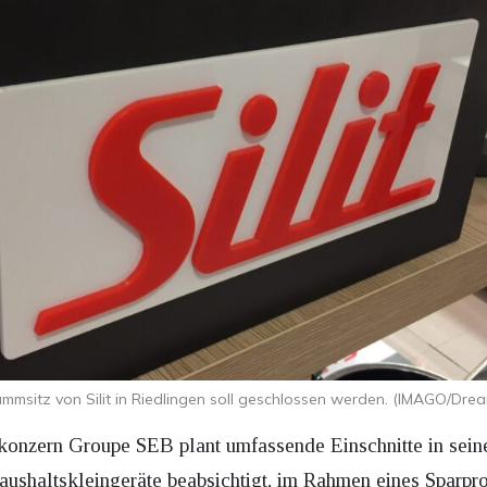
mmsitz von Silit in Riedlingen soll geschlossen werden. (IMAGO/Dre
onzern Groupe SEB plant umfassende Einschnitte in seine
Haushaltskleingeräte beabsichtigt, im Rahmen eines Sparp