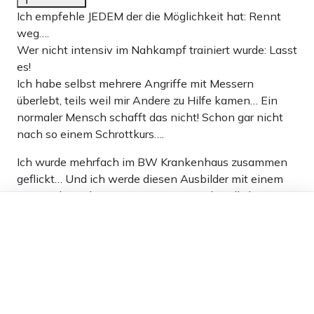
Ich empfehle JEDEM der die Möglichkeit hat: Rennt
weg….
Wer nicht intensiv im Nahkampf trainiert wurde: Lasst
es!
Ich habe selbst mehrere Angriffe mit Messern
überlebt, teils weil mir Andere zu Hilfe kamen… Ein
normaler Mensch schafft das nicht! Schon gar nicht
nach so einem Schrottkurs….
Ich wurde mehrfach im BW Krankenhaus zusammen
geflickt… Und ich werde diesen Ausbilder mit einem
Messer, bzw. der Attrappe, immer noch tödlich
Dieser Artikel ist kostenlos für alle –
verwunden! Darauf mein Wort! Welche Chance habt
dank
Freunden von Apollo News »
ihr dann als Normalbürger…?
4
Antworten
Morschemandel ist keine Hülsenfrucht