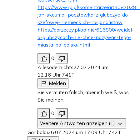
https://www.rp.pl/komentarze/art40870391
jan-skoumal-pocztowka-z-glubczyc-do-
szefowej-niemieckich-nacjonalistow
https://dorzeczy.pl/opinie/616800/weidel-
o-glubczycach-nie-chce-nazywac-tego-
miasta-po-polsku.html
0
Allesodernichts
27.07.2024 um
12:16 Uhr
741T
Melden
Sie vermuten falsch, aber ich weiß, was
Sie meinen.
0
Weitere Antworten anzeigen (1)
Garibaldi
26.07.2024 um 17:09 Uhr
742T