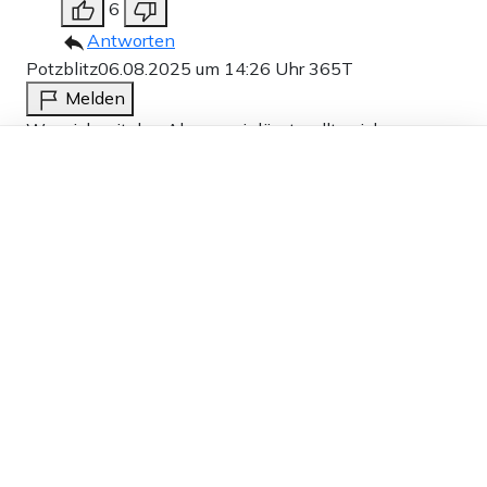
6
Antworten
Potzblitz
06.08.2025 um 14:26 Uhr
365T
Melden
Wer sich mit den Almans einlässt, sollte sich
Dieser Artikel ist kostenlos für alle –
unbedingt erst darüber informieren, was „politisch
dank
Freunden von Apollo News »
korrekt“ ist, im Sinne der – jenseits jeder Dimension
gesunden Menschenverstandes liegenden –
Definition des polit-medialen Komplexes, zu dem
inzwischen auch DIVERSE CLUBS wie Eintracht
Frankfurt, BVB und Fortuna Düsseldorf gehören.
Das ist der REAL EXISTIERENDE WAHNSINN in
diesem Unrechtsstaat.
Political Correctness-Coach for Foreigners wäre
vielleicht eine lukrative Geschäftsidee…;-))
8