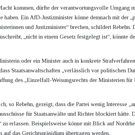
e Macht kommen, dürfte der verantwortungsvolle Umgang m
 haben. Ein AfD-Justizminister könne demnach mit der „po
isterinnen und Justizminister“ brechen, schildert Rebehn.
uschreibt, „nicht in einem Gesetz festgelegt ist“, könnte 
isterin oder ein Minister auch in konkrete Strafverfahre
 dass Staatsanwaltschaften „verlässlich vor politischen Du
ffung des „Einzelfall-Weisungsrechts der Ministerien für 
ch, so Rebehn, gezeigt, dass die Partei wenig Interesse „an
usschüsse für Staatsanwälte und Richter blockiert hätte. D
e“ zu erlassen. Beispielsweise könne mit Blick auf Nordrhe
m auf das Gerichtspräsidium übertragen werden.