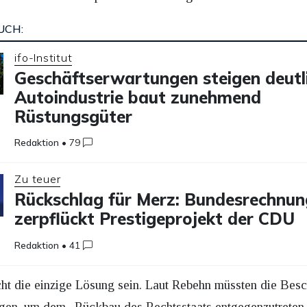
UCH:
ifo-Institut
Geschäftserwartungen steigen deutli
Autoindustrie baut zunehmend
Rüstungsgüter
Redaktion
•
79
Zu teuer
Rückschlag für Merz: Bundesrechnu
zerpflückt Prestigeprojekt der CDU
Redaktion
•
41
ht die einzige Lösung sein. Laut Rebehn müssten die Beschä
eigen, um dem „Rückbau des Rechtsstaats entgegenzutreten