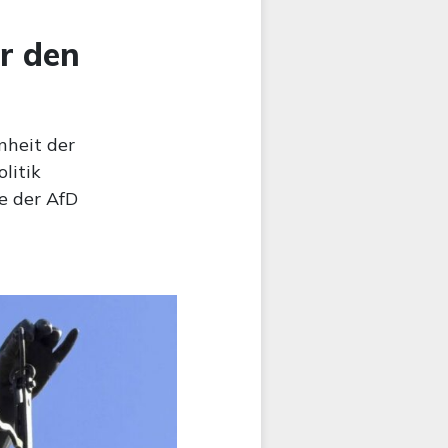
r den
heit der
litik
e der AfD