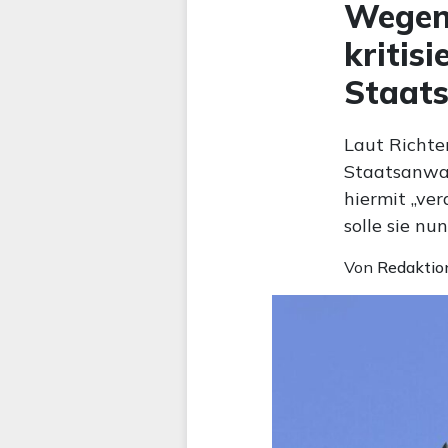
Wegen 
kritis
Staat
Laut Richt
Staatsanwalt
hiermit „ve
solle sie nu
Von
Redaktio