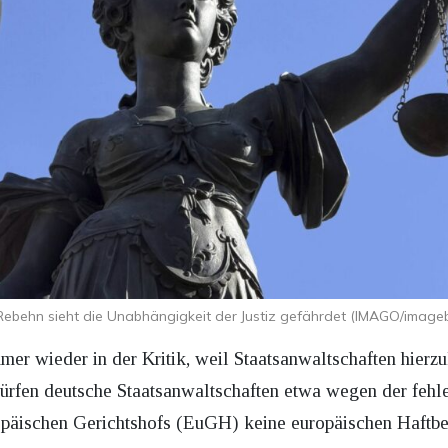
ebehn sieht die Unabhängigkeit der Justiz gefährdet (IMAGO/image
mmer wieder in der Kritik, weil Staatsanwaltschaften hier
o dürfen deutsche Staatsanwaltschaften etwa wegen der feh
päischen Gerichtshofs (EuGH) keine europäischen Haftbef