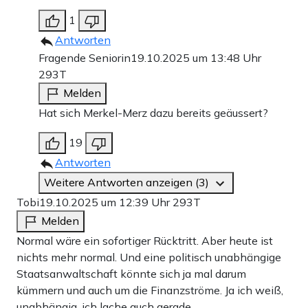
Teilen:
Zu den Kommentaren (73)
1
Antworten
Fragende Seniorin
19.10.2025 um 13:48 Uhr
Einmalig
Monatlich
293T
Melden
Apollo News unterstützen
Hat sich Merkel-Merz dazu bereits geäussert?
Zahlungsoptionen:
Pay
Pay
19
25 €
10 €
15 €
50 €
100 €
Antworten
Weitere Antworten anzeigen (3)
Tobi
19.10.2025 um 12:39 Uhr
293T
Weiter zum Zahlen
Melden
Normal wäre ein sofortiger Rücktritt. Aber heute ist
Bank-Überweisung
nichts mehr normal. Und eine politisch unabhängige
Staatsanwaltschaft könnte sich ja mal darum
kümmern und auch um die Finanzströme. Ja ich weiß,
unabhängig, ich lache auch gerade.