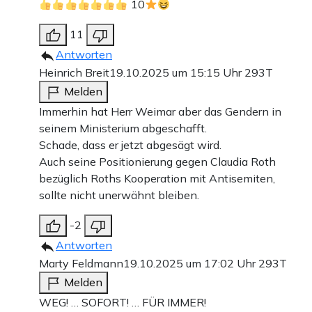
10
des immer sehr auf sein eloquentes und
11
kulturliebhaberisches Auftreten bedachten
Antworten
Kulturstaatsministers, bereits bestehende Gedanken zu
Heinrich Breit
19.10.2025 um 15:15 Uhr
293T
nutzen, zumindest einzubetten oder sogar vollständig als
Melden
eigene Publikation zu übernehmen. Vermutlich balancierte
Immerhin hat Herr Weimar aber das Gendern in
seinem Ministerium abgeschafft.
er dabei immer an der Grenze zur rechtlichen
Schade, dass er jetzt abgesägt wird.
Fragwürdigkeit – zumindest wurde ihm bislang nichts
Auch seine Positionierung gegen Claudia Roth
angehängt, wie auch
The European
mit Bezug auf die
bezüglich Roths Kooperation mit Antisemiten,
sollte nicht unerwähnt bleiben.
eigene Plattform in der Stellungnahme erklärte. Jetzt steht
Weimer aber mehr unter Druck denn je – lange wird
-2
Friedrich Merz zu der Personalie wahrscheinlich nicht
Antworten
Marty Feldmann
19.10.2025 um 17:02 Uhr
293T
mehr schweigen können.
Melden
WEG! … SOFORT! … FÜR IMMER!