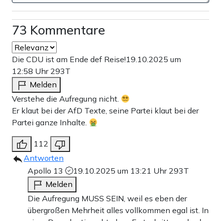
73 Kommentare
Weimer teilte damals der
Zeit
mit: „Die Texte der
Publikationen hatten bewusst keinen wissenschaftlichen
Die CDU ist am Ende def Reise!
19.10.2025 um
Charakter und auch nicht diesen Anspruch“, denn
12:58 Uhr
293T
vielmehr seien die in Rede stehenden Bücher
Melden
„essayistische Texturen mit sehr freien Zitationen“.
Verstehe die Aufregung nicht.
Interessant, dass Weimer hier eben jenes Wort,
Er klaut bei der AfD Texte, seine Partei klaut bei der
Partei ganze Inhalte.
„Texturen“, verwendete, das trotz seiner seltenen Nutzung
in der deutschen Sprache auch der Stellungnahme von
112
The European
zu entnehmen ist. In seiner Antwort an die
Antworten
Apollo 13
19.10.2025 um 13:21 Uhr
293T
Zeit
teilte der jetzige Kulturstaatsminister dann noch mit,
Melden
in der Regel würde er die „Urheber bestimmter Gedanken
Die Aufregung MUSS SEIN, weil es eben der
oder Formulierungen“ transparent festhalten, sei das nicht
übergroßen Mehrheit alles vollkommen egal ist. In
passiert, so sei das „gewiss ein Fehler“.