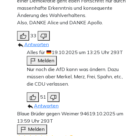
einer Demokratie geht eben Fortschritt nur durch
massenhafte Erkenntnis und konsequente
Ob die betroffenen Stellen tatsächlich ausschlaggebend
Änderung des Wahlverhaltens.
Also, DANKE Alice und DANKE Apollo.
sind – immerhin handelt es sich nicht um eine
wissenschaftliche Arbeit, da hat Weimer recht –, ist aber
33
fraglich. Es zeigt dennoch eine Methode, die sich
Antworten
Alles für
19.10.2025 um 13:25 Uhr
293T
offenbar auch bei
The European
jahrelang bewährt hat.
Melden
Und nicht nur da: Bereits 2011, da war Weimer noch
Nur noch die AfD kann was ändern. Dazu
Chefredakteur des
Focus
, wurden Vorwürfe laut, er würde
müssen aber Merkel, Merz, Frei, Spahn, etc.,
alte Texte erneut veröffentlichen, also praktisch recyceln.
die CDU verlassen.
Dafür nutzte er offenbar nicht nur hauseigene Artikel,
51
sondern auch eigene Publikationen, die aus seiner Zeit
Antworten
beim
Cicero
stammten, das berichtete damals die
Blaue Brüder gegen Weimer 946
19.10.2025 um
Fachzeitschrift
W & V
.
13:59 Uhr
293T
Melden
Es zieht sich also wie ein roter Faden durch die Karriere