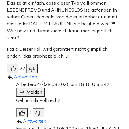
Das zeigt einfach, dass dieser Typ vollkommen
LEBENSFREMD und AHNUNGSLOS ist, gefangen in
seiner Queer-Ideologie, von der er offenbar annimmt,
dass jeder DAHERGELAUFENE sie bejubeln wird ?!!
Wie naiv und dumm zugleich kann man eigentlich
sein ?
Fazit: Dieser Fall wird garantiert nicht glimpflich
enden…das prophezeie ich…!!
22
Antworten
Arbeiter62
29.08.2025 um 18:16 Uhr
342T
Melden
Geb ich dir voll recht!
4
Antworten
Ferris macht blau
29.08.2025 um 16:50 Uhr
342T