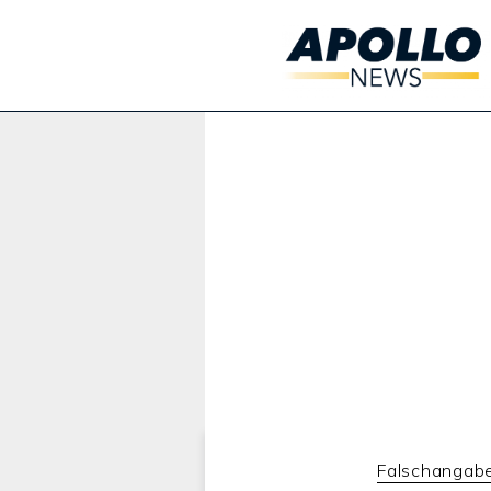
Werbung:
Falschangab