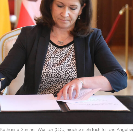
n Katharina Günther-Wünsch (CDU) machte mehrfach falsche Angabe