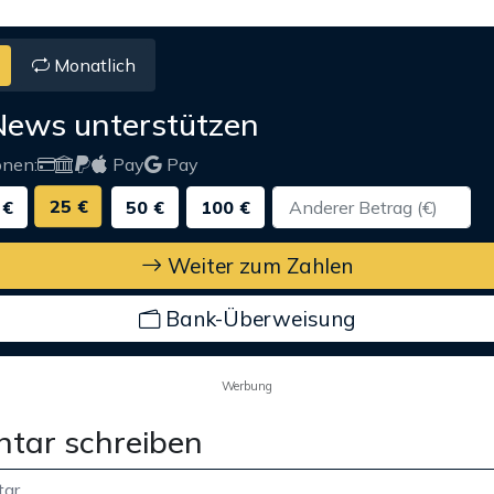
Monatlich
News unterstützen
onen:
Pay
Pay
25 €
 €
50 €
100 €
Weiter zum Zahlen
Bank-Überweisung
Werbung
tar schreiben