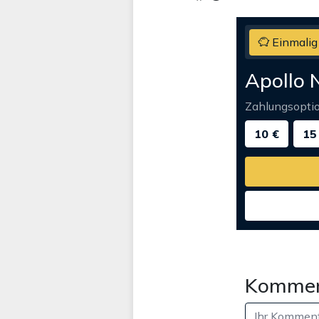
Einmalig
Apollo 
Zahlungsopti
10 €
15
Kommen