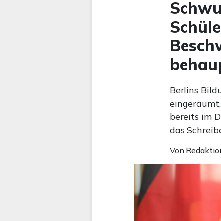
Schwul
Schüle
Beschw
behau
Berlins Bil
eingeräumt,
bereits im D
das Schreib
Von
Redaktio