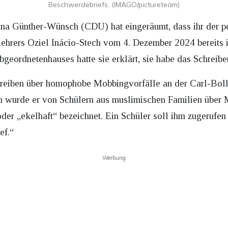
Beschwerdebriefs. (IMAGO/pictureteam)
ina Günther-Wünsch (CDU) hat eingeräumt, dass ihr der pe
ehrers Oziel Inácio-Stech vom 4. Dezember 2024 bereits 
bgeordnetenhauses hatte sie erklärt, sie habe das Schreib
chreiben über homophobe Mobbingvorfälle an der Carl-Bol
 wurde er von Schülern aus muslimischen Familien über M
oder „ekelhaft“ bezeichnet. Ein Schüler soll ihm zugerufe
ef.“
Werbung