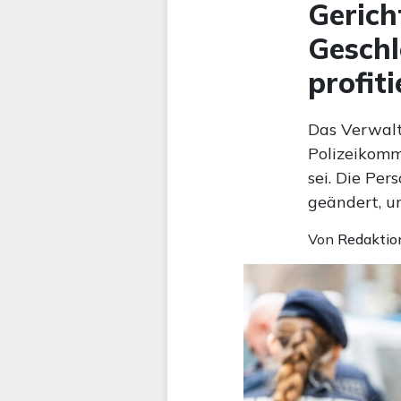
Gerich
Geschl
profit
Das Verwalt
Polizeikomm
sei. Die Pe
geändert, u
Von
Redaktio