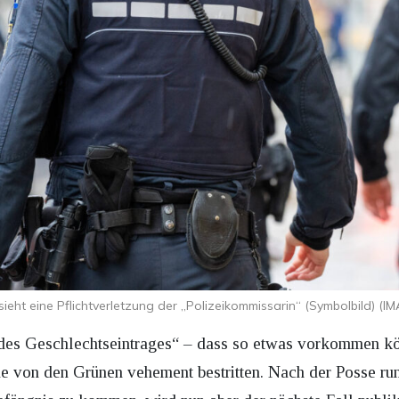
ieht eine Pflichtverletzung der „Polizeikommissarin“ (Symbolbild) (I
des Geschlechtseintrages“ – dass so etwas vorkommen kö
 von den Grünen vehement bestritten. Nach der Posse run