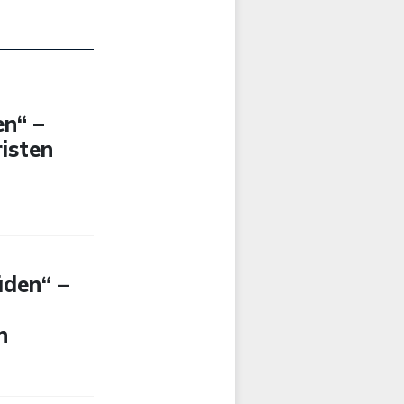
en“ –
isten
äden“ –
n