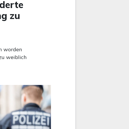
nderte
ng zu
en worden
zu weiblich