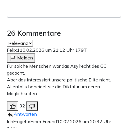
Teilen:
Zu den Kommentaren (26)
Einmalig
Monatlich
26 Kommentare
Apollo News unterstützen
Felix1
10.02.2026 um 21:12 Uhr
179T
Zahlungsoptionen:
Pay
Pay
Melden
25 €
10 €
15 €
50 €
100 €
Für solche Menschen war das Asylrecht des GG
gedacht.
Aber das interessiert unsere politische Elite nicht.
Allenfalls beneidet sie die Diktatur um deren
Weiter zum Zahlen
Möglichkeiten.
Bank-Überweisung
32
Antworten
IchFragefürEinenFreund
10.02.2026 um 20:32 Uhr