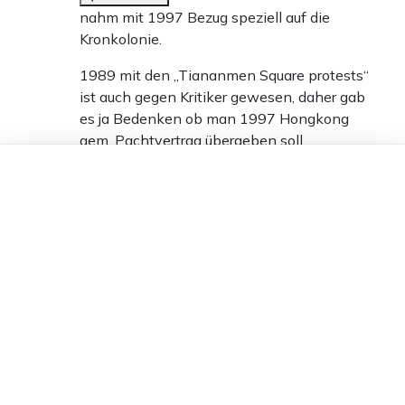
nahm mit 1997 Bezug speziell auf die
Kronkolonie.
1989 mit den „Tiananmen Square protests“
ist auch gegen Kritiker gewesen, daher gab
es ja Bedenken ob man 1997 Hongkong
gem. Pachtvertrag übergeben soll.
Dieser Artikel ist kostenlos für alle –
4
dank
Freunden von Apollo News »
Antworten
robert
11.02.2026 um 12:01 Uhr
178T
Melden
Unsere Regierung inspiriert das
0
Antworten
Schnittfehler
10.02.2026 um 22:07 Uhr
179T
Melden