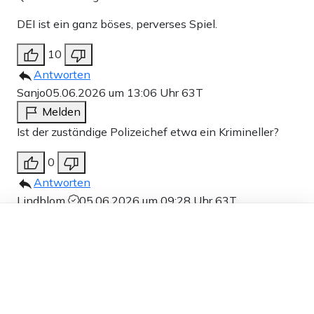
DEI ist ein ganz böses, perverses Spiel.
10
Antworten
Sanjo
05.06.2026 um 13:06 Uhr
63T
Melden
Ist der zuständige Polizeichef etwa ein Krimineller?
0
Antworten
Lindblom
05.06.2026 um 09:28 Uhr
63T
Dieser Artikel ist kostenlos für alle –
Melden
dank
Freunden von Apollo News »
Wie könnte man es nennen, wenn man die Polizei
ganz bewusst „impotent“ macht?
4
Antworten