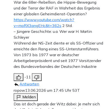
War die 68er-Rebellion, die Hippie-Bewegung
und der Terror der RAF in Wahrheit das Ergebnis
einer globalen Geheimdienst-Operation?
https://www.youtube.com/watch?
v=moRX3qngEHc&t=362s
2 Std.
– Jüngere Geschichte: u.a. Wer war H. Martin
Schleyer
Während der NS-Zeit diente er als SS-Offizier und
erreichte den Rang eines SS-Untersturmführers.
Von 1973 bis 1977 war er deutscher
Arbeitgeberpräsident und seit 1977 Vorsitzender
des Bundesverbandes der Deutschen Industrie
-11
Antworten
ropow
13.06.2026 um 17:45 Uhr
53T
Melden
Das ist doch gerade der Witz dabei: Je mehr sich