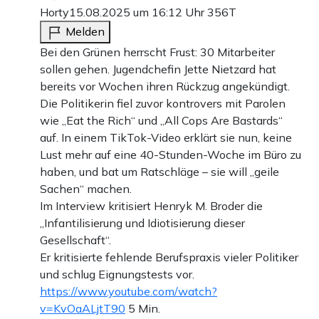
Horty
15.08.2025 um 16:12 Uhr
356T
Melden
Bei den Grünen herrscht Frust: 30 Mitarbeiter
sollen gehen. Jugendchefin Jette Nietzard hat
bereits vor Wochen ihren Rückzug angekündigt.
Die Politikerin fiel zuvor kontrovers mit Parolen
wie „Eat the Rich“ und „All Cops Are Bastards“
auf. In einem TikTok-Video erklärt sie nun, keine
Lust mehr auf eine 40-Stunden-Woche im Büro zu
haben, und bat um Ratschläge – sie will „geile
Sachen“ machen.
Im Interview kritisiert Henryk M. Broder die
„Infantilisierung und Idiotisierung dieser
Gesellschaft“.
Er kritisierte fehlende Berufspraxis vieler Politiker
und schlug Eignungstests vor.
https://www.youtube.com/watch?
v=KvOaALjtT90
5 Min.